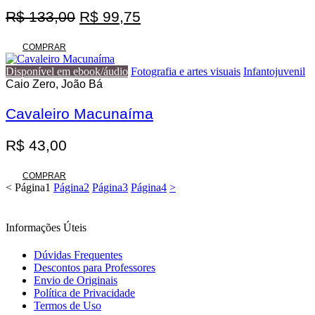
O
O
R$
133,00
R$
99,75
preço
preço
original
atual
COMPRAR
era:
é:
Disponível em ebook/áudio
Fotografia e artes visuais
Infantojuvenil
R$ 133,00.
R$ 99,75.
Caio Zero, João Bá
Cavaleiro Macunaíma
R$
43,00
COMPRAR
<
Página
1
Página
2
Página
3
Página
4
>
Informações Úteis
Dúvidas Frequentes
Descontos para Professores
Envio de Originais
Política de Privacidade
Termos de Uso