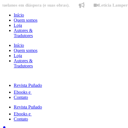
Ir
os em diáspora (e suas obras).
Letícia Lampert fala 
para
o
Início
conteúdo
Quem somos
Loja
Autores &
Tradutores
Início
Quem somos
Loja
Autores &
Tradutores
Revista Puñado
Ebooks e
Contato
Revista Puñado
Ebooks e
Contato