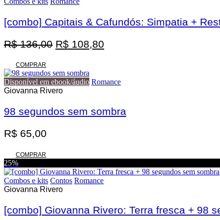
Combos e kits
Romance
[combo] Capitais & Cafundós: Simpatia + Res
O
O
R$
136,00
R$
108,80
preço
preço
original
atual
COMPRAR
era:
é:
Disponível em ebook/áudio
Romance
R$ 136,00.
R$ 108,80.
Giovanna Rivero
98 segundos sem sombra
R$
65,00
COMPRAR
25%
Combos e kits
Contos
Romance
Giovanna Rivero
[combo] Giovanna Rivero: Terra fresca + 98