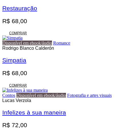
variantes.
R$ 140,00
As
Restauração
opções
podem
R$
68,00
ser
escolhidas
na
COMPRAR
página
do
Disponível em ebook/áudio
Romance
produto
Rodrigo Blanco Calderón
Simpatia
R$
68,00
COMPRAR
Contos
Disponível em ebook/áudio
Fotografia e artes visuais
Lucas Verzola
Infelizes à sua maneira
R$
72,00