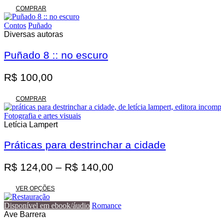
original
atual
COMPRAR
era:
é:
Contos
Puñado
R$ 62,00.
R$ 55,80.
Diversas autoras
Puñado 8 :: no escuro
R$
100,00
COMPRAR
Fotografia e artes visuais
Letícia Lampert
Práticas para destrinchar a cidade
Faixa
R$
124,00
–
R$
140,00
de
Este
preço:
VER OPÇÕES
produto
R$ 124,00
tem
Disponível em ebook/áudio
Romance
através
várias
Ave Barrera