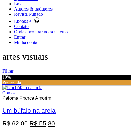
Loja
Autores & tradutores
Revista Puñado
Ebooks e
Contato
Onde encontrar nossos livros
Entrar
Minha conta
artes visuais
Filtrar
10%
Pré-venda
Contos
Paloma Franca Amorim
Um búfalo na areia
Promoção
O
O
R$
62,00
R$
55,80
preço
preço