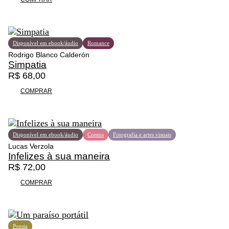
ç
o
o
t
:
e
R
m
Disponível em ebook/áudio
Romance
$
v
Rodrigo Blanco Calderón
á
Simpatia
1
r
R$
68,00
2
i
COMPRAR
4
a
,
s
0
v
0
a
Disponível em ebook/áudio
Contos
Fotografia e artes visuais
a
r
Lucas Verzola
t
i
Infelizes à sua maneira
r
a
R$
72,00
a
n
v
t
COMPRAR
é
e
s
s
R
.
$
A
Poesia