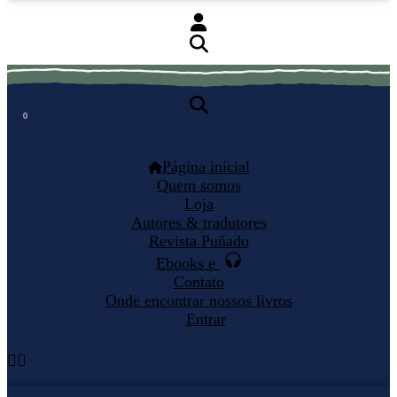
0
0
Página inicial
Quem somos
Loja
Autores & tradutores
Revista Puñado
Ebooks e
Contato
Onde encontrar nossos livros
Entrar