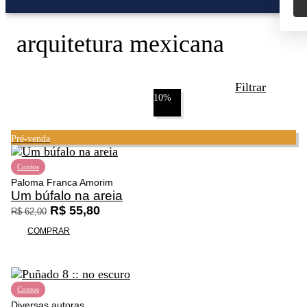
arquitetura mexicana
Filtrar
10%
Pré-venda
Contos
Promoção
Paloma Franca Amorim
Um búfalo na areia
O
O
R$
55,80
R$
62,00
p
p
COMPRAR
r
r
e
e
ç
ç
o
o
Contos
o
a
Diversas autoras