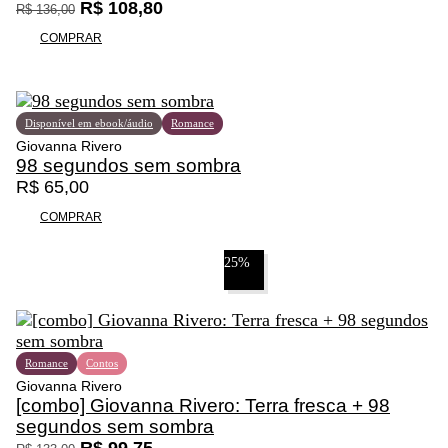
i
O
O
R$
108,80
R$
136,00
d
p
p
COMPRAR
a
r
r
s
e
e
n
ç
ç
a
o
o
Disponível em ebook/áudio
Romance
p
o
a
Giovanna Rivero
á
r
t
98 segundos sem sombra
g
i
u
R$
65,00
i
g
a
n
i
l
COMPRAR
a
n
é
d
a
:
25%
o
l
R
p
e
$
r
r
o
a
1
d
:
0
Romance
Contos
u
R
8
Giovanna Rivero
t
[combo] Giovanna Rivero: Terra fresca + 98
$
,
o
segundos sem sombra
8
O
O