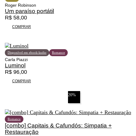
s
Roger Robinson
1
o
Um paraíso portátil
4
p
R$
58,00
0
ç
COMPRAR
,
õ
0
e
0
s
p
Disponível em ebook/áudio
Romance
o
Carla Piazzi
d
Luminol
e
R$
96,00
m
s
COMPRAR
e
r
20%
e
s
c
o
Romance
l
[combo] Capitais & Cafundós: Simpatia +
h
Restauração