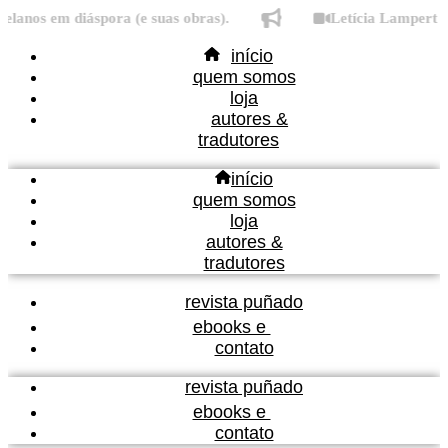
Ir
nos em diáspora (e suas obras).
Letícia Lampert fala
para
início
o
quem somos
conteúdo
loja
autores &
tradutores
início
quem somos
loja
autores &
tradutores
revista puñado
ebooks e
contato
revista puñado
ebooks e
contato