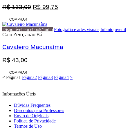
O
O
R$
133,00
R$
99,75
preço
preço
original
atual
COMPRAR
era:
é:
Disponível em ebook/áudio
Fotografia e artes visuais
Infantojuvenil
R$ 133,00.
R$ 99,75.
Caio Zero, João Bá
Cavaleiro Macunaíma
R$
43,00
COMPRAR
<
Página
1
Página
2
Página
3
Página
4
>
Informações Úteis
Dúvidas Frequentes
Descontos para Professores
Envio de Originais
Política de Privacidade
Termos de Uso