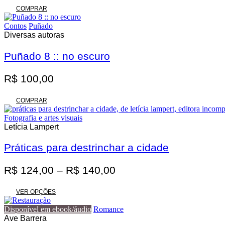
original
atual
COMPRAR
era:
é:
Contos
Puñado
R$ 62,00.
R$ 55,80.
Diversas autoras
Puñado 8 :: no escuro
R$
100,00
COMPRAR
Fotografia e artes visuais
Letícia Lampert
Práticas para destrinchar a cidade
Faixa
R$
124,00
–
R$
140,00
de
Este
preço:
VER OPÇÕES
produto
R$ 124,00
tem
Disponível em ebook/áudio
Romance
através
várias
Ave Barrera