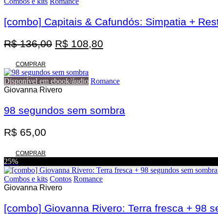
Combos e kits
Romance
[combo] Capitais & Cafundós: Simpatia + Res
O
O
R$
136,00
R$
108,80
preço
preço
original
atual
COMPRAR
era:
é:
Disponível em ebook/áudio
Romance
R$ 136,00.
R$ 108,80.
Giovanna Rivero
98 segundos sem sombra
R$
65,00
COMPRAR
25%
Combos e kits
Contos
Romance
Giovanna Rivero
[combo] Giovanna Rivero: Terra fresca + 98