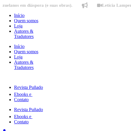
Ir
os em diáspora (e suas obras).
Letícia Lampert fala
para
o
Início
conteúdo
Quem somos
Loja
Autores &
Tradutores
Início
Quem somos
Loja
Autores &
Tradutores
Revista Puñado
Ebooks e
Contato
Revista Puñado
Ebooks e
Contato