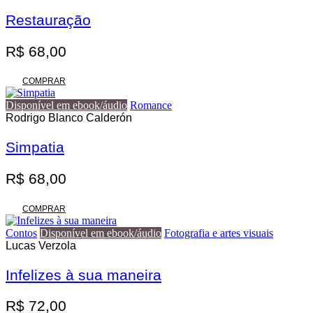
variantes.
R$ 140,00
As
Restauração
opções
podem
R$
68,00
ser
escolhidas
na
COMPRAR
página
do
Disponível em ebook/áudio
Romance
produto
Rodrigo Blanco Calderón
Simpatia
R$
68,00
COMPRAR
Contos
Disponível em ebook/áudio
Fotografia e artes visuais
Lucas Verzola
Infelizes à sua maneira
R$
72,00