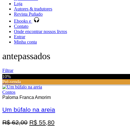
Loja
Autores & tradutores
Revista Puñado
Ebooks e
Contato
Onde encontrar nossos livros
Entrar
Minha conta
antepassados
Filtrar
10%
Pré-venda
Contos
Paloma Franca Amorim
Um búfalo na areia
Promoção
O
O
R$
62,00
R$
55,80
preço
preço