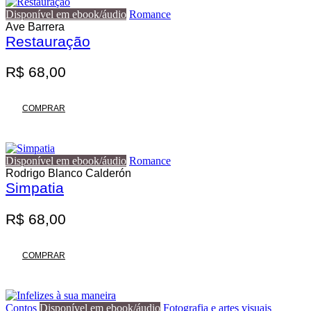
variantes.
R$ 140,00
Disponível em ebook/áudio
Romance
As
Ave Barrera
opções
Restauração
podem
ser
escolhidas
R$
68,00
na
página
do
COMPRAR
produto
Disponível em ebook/áudio
Romance
Rodrigo Blanco Calderón
Simpatia
R$
68,00
COMPRAR
Contos
Disponível em ebook/áudio
Fotografia e artes visuais