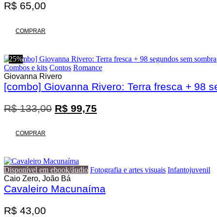
R$
65,00
COMPRAR
25%
Combos e kits
Contos
Romance
Giovanna Rivero
[combo] Giovanna Rivero: Terra fresca + 98
O
O
R$
133,00
R$
99,75
preço
preço
original
atual
COMPRAR
era:
é:
R$ 133,00.
R$ 99,75.
Disponível em ebook/áudio
Fotografia e artes visuais
Infantojuvenil
Caio Zero, João Bá
Cavaleiro Macunaíma
R$
43,00