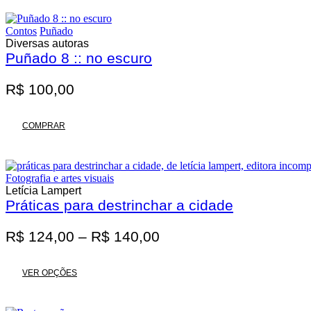
R$ 62,00.
R$ 55,80.
Contos
Puñado
Diversas autoras
Puñado 8 :: no escuro
R$
100,00
COMPRAR
Fotografia e artes visuais
Letícia Lampert
Práticas para destrinchar a cidade
Faixa
R$
124,00
–
R$
140,00
de
Este
preço:
VER OPÇÕES
produto
R$ 124,00
tem
através
várias