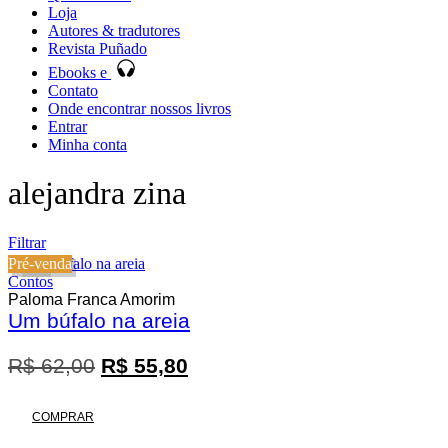
Loja
Autores & tradutores
Revista Puñado
Ebooks e
Contato
Onde encontrar nossos livros
Entrar
Minha conta
alejandra zina
Filtrar
Pré-venda
10%
Contos
Paloma Franca Amorim
Um búfalo na areia
O
O
R$
62,00
R$
55,80
Promoção
preço
preço
original
atual
COMPRAR
era:
é: