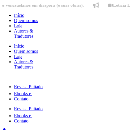
Ir
uelanos em diáspora (e suas obras).
Letícia Lampert
para
o
Início
conteúdo
Quem somos
Loja
Autores &
Tradutores
Início
Quem somos
Loja
Autores &
Tradutores
Revista Puñado
Ebooks e
Contato
Revista Puñado
Ebooks e
Contato