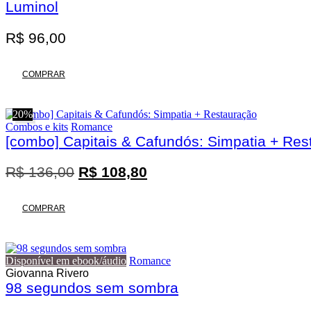
Luminol
R$
96,00
COMPRAR
20%
Combos e kits
Romance
[combo] Capitais & Cafundós: Simpatia + Res
O
O
R$
136,00
R$
108,80
preço
preço
original
atual
COMPRAR
era:
é:
R$ 136,00.
R$ 108,80.
Disponível em ebook/áudio
Romance
Giovanna Rivero
98 segundos sem sombra