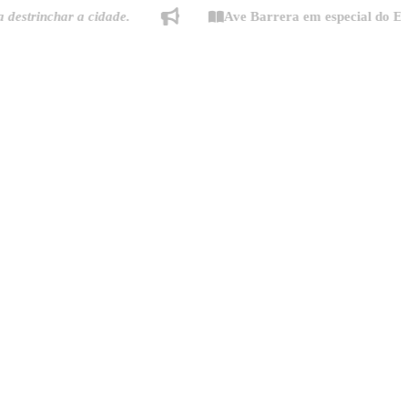
nchar a cidade.
Ave Barrera em especial do Estado d