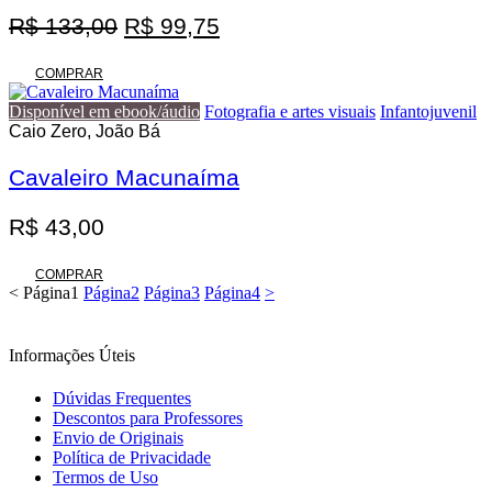
O
O
R$
133,00
R$
99,75
preço
preço
original
atual
COMPRAR
era:
é:
Disponível em ebook/áudio
Fotografia e artes visuais
Infantojuvenil
R$ 133,00.
R$ 99,75.
Caio Zero, João Bá
Cavaleiro Macunaíma
R$
43,00
COMPRAR
<
Página
1
Página
2
Página
3
Página
4
>
Informações Úteis
Dúvidas Frequentes
Descontos para Professores
Envio de Originais
Política de Privacidade
Termos de Uso