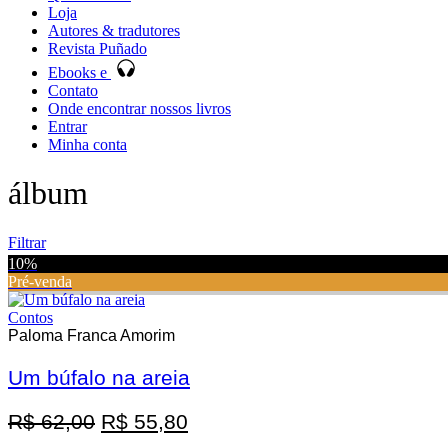
Loja
Autores & tradutores
Revista Puñado
Ebooks e
Contato
Onde encontrar nossos livros
Entrar
Minha conta
álbum
Filtrar
10%
Pré-venda
Contos
Paloma Franca Amorim
Um búfalo na areia
Promoção
O
O
R$
62,00
R$
55,80
preço
preço