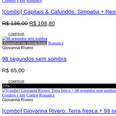
Combos e kits
Romance
[combo] Capitais & Cafundós: Simpatia + Res
O
O
R$
136,00
R$
108,80
preço
preço
original
atual
COMPRAR
era:
é:
Disponível em ebook/áudio
Romance
R$ 136,00.
R$ 108,80.
Giovanna Rivero
98 segundos sem sombra
R$
65,00
COMPRAR
25%
Combos e kits
Contos
Romance
Giovanna Rivero
[combo] Giovanna Rivero: Terra fresca + 98