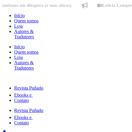
Ir
s em diáspora (e suas obras).
Letícia Lampert fala s
para
o
Início
conteúdo
Quem somos
Loja
Autores &
Tradutores
Início
Quem somos
Loja
Autores &
Tradutores
Revista Puñado
Ebooks e
Contato
Revista Puñado
Ebooks e
Contato