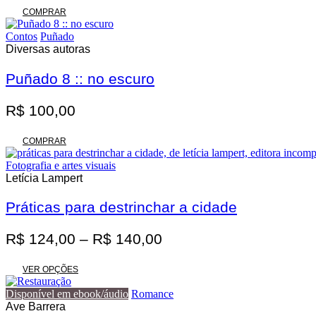
original
atual
COMPRAR
era:
é:
Contos
Puñado
R$ 62,00.
R$ 55,80.
Diversas autoras
Puñado 8 :: no escuro
R$
100,00
COMPRAR
Fotografia e artes visuais
Letícia Lampert
Práticas para destrinchar a cidade
Faixa
R$
124,00
–
R$
140,00
de
Este
preço:
VER OPÇÕES
produto
R$ 124,00
tem
Disponível em ebook/áudio
Romance
através
várias
Ave Barrera