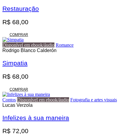
variantes.
R$ 140,00
As
Restauração
opções
podem
R$
68,00
ser
escolhidas
na
COMPRAR
página
do
Disponível em ebook/áudio
Romance
produto
Rodrigo Blanco Calderón
Simpatia
R$
68,00
COMPRAR
Contos
Disponível em ebook/áudio
Fotografia e artes visuais
Lucas Verzola
Infelizes à sua maneira
R$
72,00