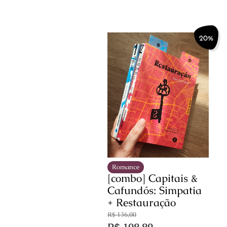
20%
Romance
[combo] Capitais &
Cafundós: Simpatia
+ Restauração
R$
136,00