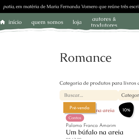
,
em matéria de Maria Fernanda Vomero que reúne três escritores v
autores &
início
quem somos
loja
tradutores
Romance
Categoria de produtos para livros
Categor
Pré-venda
10%
Contos
Paloma Franca Amorim
Um búfalo na areia