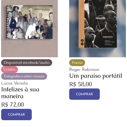
Disponível em ebook/áudio
Poesia
Contos
Roger Robinson
Um paraíso portátil
Fotografia e artes visuais
R$
58,00
Lucas Verzola
Infelizes à sua
maneira
COMPRAR
R$
72,00
COMPRAR