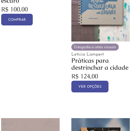
escuro
R$
100,00
COMPRAR
Fotografia e artes visuais
Letícia Lampert
Práticas para
destrinchar a cidade
R$
124,00
VER OPÇÕES