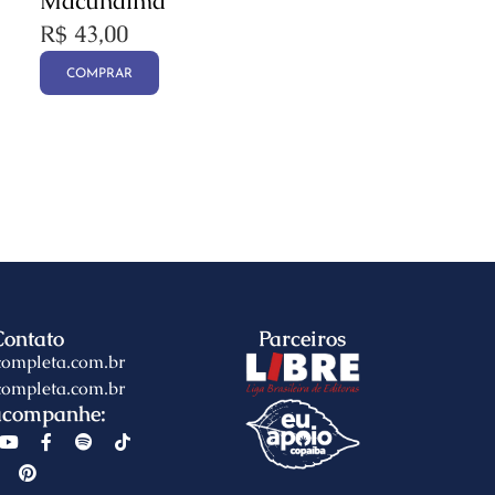
Macunaíma
R$
43,00
COMPRAR
Contato
Parceiros
completa.com.br
completa.com.br
acompanhe: