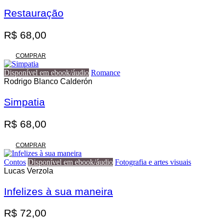
variantes.
R$ 140,00
As
Restauração
opções
podem
R$
68,00
ser
escolhidas
na
COMPRAR
página
do
Disponível em ebook/áudio
Romance
produto
Rodrigo Blanco Calderón
Simpatia
R$
68,00
COMPRAR
Contos
Disponível em ebook/áudio
Fotografia e artes visuais
Lucas Verzola
Infelizes à sua maneira
R$
72,00