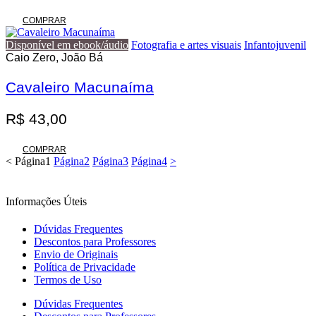
preço
preço
original
atual
COMPRAR
era:
é:
Disponível em ebook/áudio
Fotografia e artes visuais
Infantojuvenil
R$ 133,00.
R$ 99,75.
Caio Zero, João Bá
Cavaleiro Macunaíma
R$
43,00
COMPRAR
<
Página
1
Página
2
Página
3
Página
4
>
Informações Úteis
Dúvidas Frequentes
Descontos para Professores
Envio de Originais
Política de Privacidade
Termos de Uso
Dúvidas Frequentes