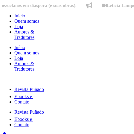
Ir
os em diáspora (e suas obras).
Letícia Lampert fala
para
o
Início
conteúdo
Quem somos
Loja
Autores &
Tradutores
Início
Quem somos
Loja
Autores &
Tradutores
Revista Puñado
Ebooks e
Contato
Revista Puñado
Ebooks e
Contato