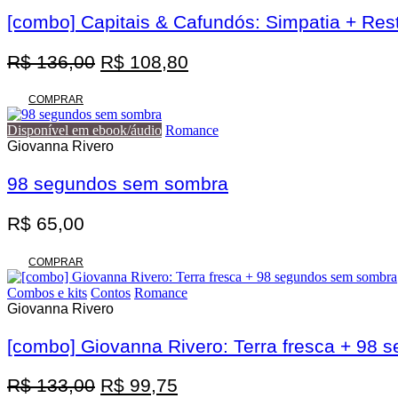
[combo] Capitais & Cafundós: Simpatia + Res
O
O
R$
136,00
R$
108,80
preço
preço
original
atual
COMPRAR
era:
é:
Disponível em ebook/áudio
Romance
R$ 136,00.
R$ 108,80.
Giovanna Rivero
98 segundos sem sombra
R$
65,00
COMPRAR
Combos e kits
Contos
Romance
Giovanna Rivero
[combo] Giovanna Rivero: Terra fresca + 98
O
O
R$
133,00
R$
99,75