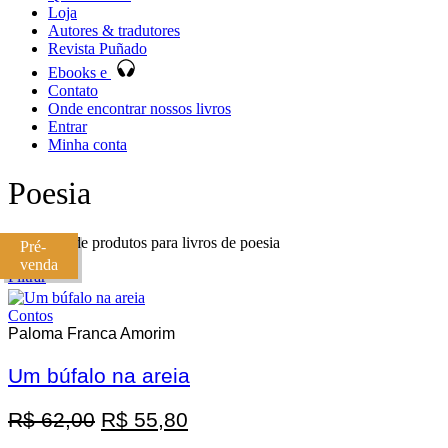
Loja
Autores & tradutores
Revista Puñado
Ebooks e
Contato
Onde encontrar nossos livros
Entrar
Minha conta
Poesia
Categoria de produtos para livros de poesia
Pré-
venda
Filtrar
Contos
Paloma Franca Amorim
Um búfalo na areia
Promoção
O
O
R$
62,00
R$
55,80
preço
preço