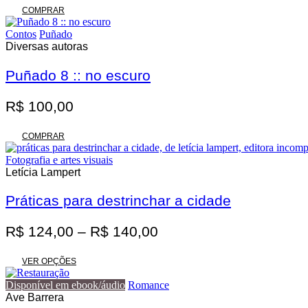
original
atual
COMPRAR
era:
é:
Contos
Puñado
R$ 62,00.
R$ 55,80.
Diversas autoras
Puñado 8 :: no escuro
R$
100,00
COMPRAR
Fotografia e artes visuais
Letícia Lampert
Práticas para destrinchar a cidade
Faixa
R$
124,00
–
R$
140,00
de
Este
preço:
VER OPÇÕES
produto
R$ 124,00
tem
Disponível em ebook/áudio
Romance
através
várias
Ave Barrera