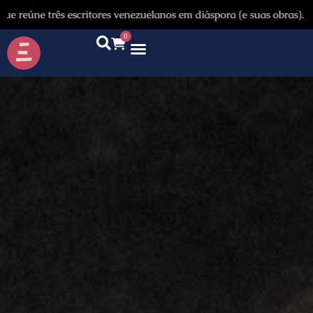
 três escritores venezuelanos em diáspora (e suas obras).
0
Quem somos
Autores & tradutores
Revista Puñado
Ebooks e
Onde encontrar nossos livros
Página inicial