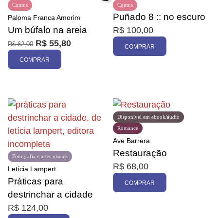
Contos
Contos
Puñado 8 :: no escuro
Paloma Franca Amorim
Um búfalo na areia
R$
100,00
R$
55,80
R$
62,00
COMPRAR
COMPRAR
Disponível em ebook/áudio
Romance
Ave Barrera
Restauração
Fotografia e artes visuais
R$
68,00
Letícia Lampert
Práticas para
COMPRAR
destrinchar a cidade
R$
124,00