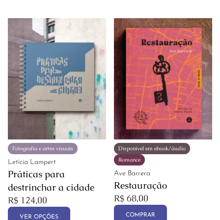
Fotografia e artes visuais
Disponível em ebook/áudio
Romance
Letícia Lampert
Práticas para
Ave Barrera
Restauração
destrinchar a cidade
R$
68,00
R$
124,00
COMPRAR
VER OPÇÕES