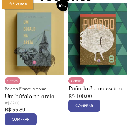
Pré-venda
10%
Contos
Contos
Puñado 8 :: no escuro
Paloma Franca Amorim
Um búfalo na areia
R$
100,00
R$
62,00
COMPRAR
R$
55,80
COMPRAR