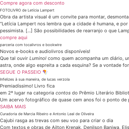
Compre agora com desconto
FOTOLIVRO de Letícia Lampert
Obra da artista visual é um convite para montar, desmonta
“Letícia Lampert nos lembra que a cidade é humana, e por
pessimista. [...] São possibilidades de rearranjo o que La
compre aqui
parceria com tocalivros e bookwire
Novos e-books e audiolivros disponíveis!
Que tal ouvir
Luminol
como quem acompanha um diário, uma
astra, onde algo espreita a cada esquina? Se a vontade fo
SEGUE O PASSEIO 🪁
Infelizes à sua maneira, de lucas verzola
Premiadíssimo! Livro fica
em 2º lugar na categoria
contos
do Prêmio Literário Biblio
Um acervo fotográfico de quase cem anos foi o ponto de pa
SAIBA MAIS
Curadoria de Marcia Ribeiro e Antonio Leal de Oliveira
Cajubi rasga as trevas com seu voo para criar o dia
Com textos e obras de Ailton Krenak, Denilson Baniwa, Elis