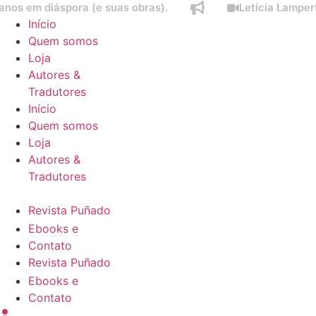
diáspora (e suas obras).
Letícia Lampert fala s
Ir
Início
para
Quem somos
o
Loja
conteúdo
Autores &
Tradutores
Início
Quem somos
Loja
Autores &
Tradutores
Revista Puñado
Ebooks e
Contato
Revista Puñado
Ebooks e
Contato