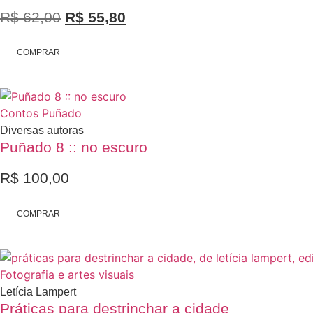
R$
62,00
O
R$
55,80
O
preço
preço
COMPRAR
original
atual
era:
é:
R$ 62,00.
R$ 55,80.
Contos
Puñado
Diversas autoras
Puñado 8 :: no escuro
R$
100,00
COMPRAR
Fotografia e artes visuais
Letícia Lampert
Práticas para destrinchar a cidade