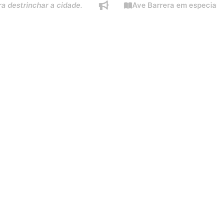
inchar a cidade.
Ave Barrera em especial do Est