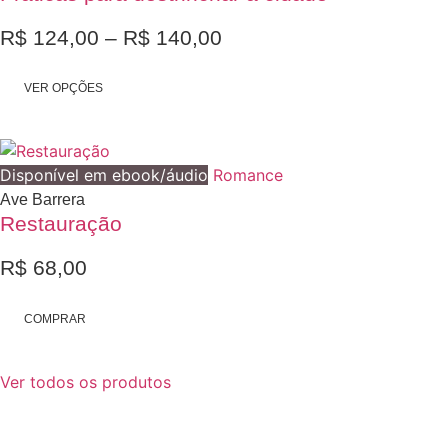
R$
124,00
–
R$
140,00
Faixa
de
Este
VER OPÇÕES
preço:
produto
tem
R$ 124,00
várias
através
Disponível em ebook/áudio
variantes.
Romance
R$ 140,00
As
Ave Barrera
Restauração
opções
podem
R$
68,00
ser
escolhidas
na
COMPRAR
página
do
Ver todos os produtos
produto