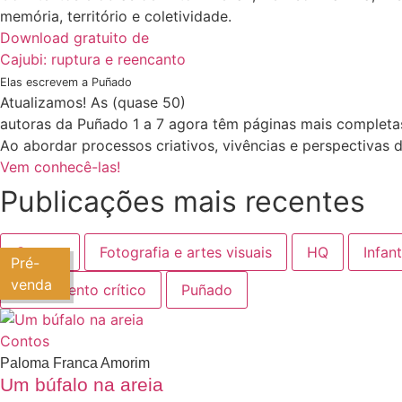
memória, território e coletividade.
Download gratuito de
Cajubi: ruptura e reencanto
Elas escrevem a Puñado
Atualizamos! As (quase 50)
autoras da Puñado 1 a 7 agora têm páginas mais completa
Ao abordar processos criativos, vivências e perspectivas 
Vem conhecê-las!
Publicações mais recentes
Contos
Fotografia e artes visuais
HQ
Infan
Pré-
venda
Pensamento crítico
Puñado
Contos
Paloma Franca Amorim
Um búfalo na areia