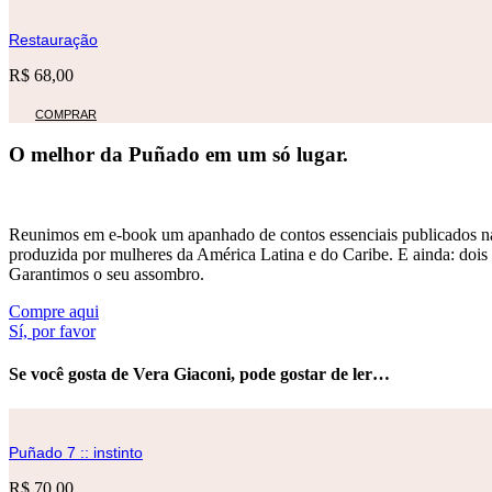
Restauração
R$
68,00
COMPRAR
O melhor da Puñado em um só lugar.
Reunimos em e-book um apanhado de contos essenciais publicados nas 
produzida por mulheres da América Latina e do Caribe. E ainda: dois t
Garantimos o seu assombro.
Compre aqui
Sí, por favor
Se você gosta de Vera Giaconi, pode gostar de ler…
Puñado 7 :: instinto
R$
70,00