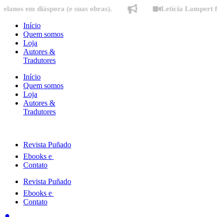
Ir
em diáspora (e suas obras).
Letícia Lampert fala sob
para
o
Início
conteúdo
Quem somos
Loja
Autores &
Tradutores
Início
Quem somos
Loja
Autores &
Tradutores
Revista Puñado
Ebooks e
Contato
Revista Puñado
Ebooks e
Contato