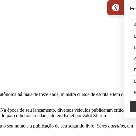
Fe
A
D
E
A
F
L
F
tônoma há mais de treze anos, ministra cursos de escrita e tem dois
 Na época de seu lançamento, diversos veículos publicaram críticas
ido para o hebraico e lançado em Israel por Zikit Sfarim.
ou o seu nome e a publicação de seu segundo livro,
Seres queridos
, em