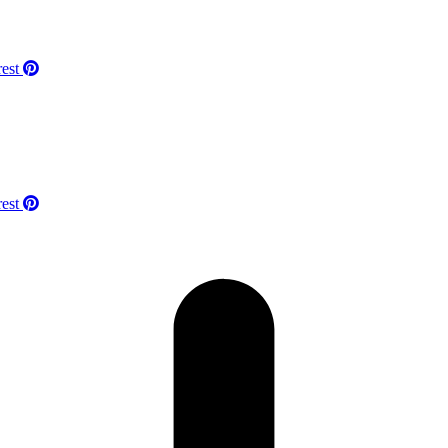
rest
rest