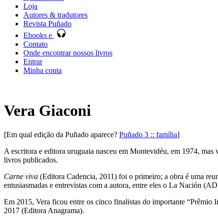
Loja
Autores & tradutores
Revista Puñado
Ebooks e
Contato
Onde encontrar nossos livros
Entrar
Minha conta
Vera Giaconi
[Em qual edição da Puñado aparece?
Puñado 3 :: família
]
A escritora e editora uruguaia nasceu em Montevidéu, em 1974, mas vi
livros publicados.
Carne viva
(Editora Cadencia, 2011) foi o primeiro; a obra é uma reun
entusiasmadas e entrevistas com a autora, entre eles o La Nación (AD
Em 2015, Vera ficou entre os cinco finalistas do importante “Prêmio 
2017 (Editora Anagrama).