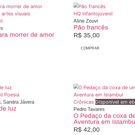
 artes visuais
HQ
Infantojuvenil
il
Aline Zouvi
Pão francês
es
ara morrer de amor
R$
35,00
COMPRAR
il
Poesia
Crônicas
Disponível em e
s, Sandra Jávera
de luz
Pedro Tavares
O Pedaço da coxa de
Aventura em Istambu
R$
42,00