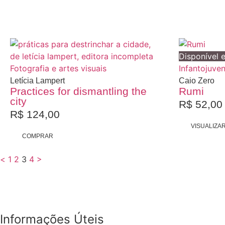
Disponível 
Fotografia e artes visuais
Infantojuven
Letícia Lampert
Caio Zero
Practices for dismantling the
Rumi
city
R$
52,00
R$
124,00
VISUALIZA
COMPRAR
<
1
2
3
4
>
Informações Úteis