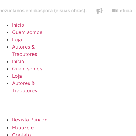
nos em diáspora (e suas obras).
Letícia Lampert
Início
Quem somos
Loja
Autores &
Tradutores
Início
Quem somos
Loja
Autores &
Tradutores
Revista Puñado
Ebooks e
Contato