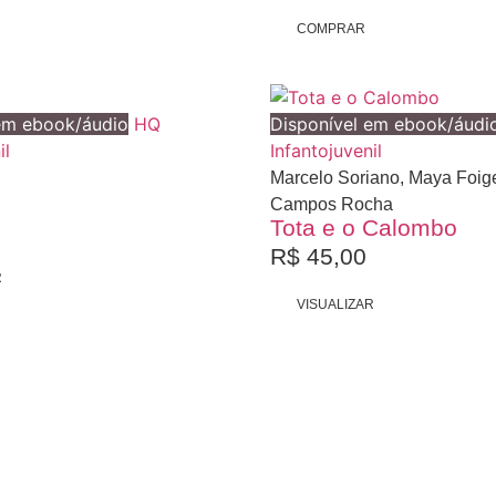
COMPRAR
Esgotado
Esgotado
em ebook/áudio
HQ
Disponível em ebook/áudi
il
Infantojuvenil
Marcelo Soriano, Maya Foige
Campos Rocha
Tota e o Calombo
R$
45,00
R
VISUALIZAR