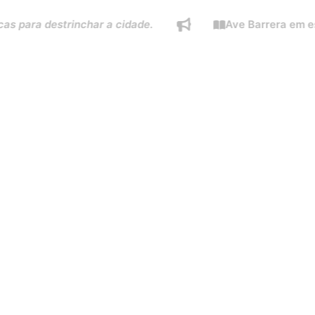
a destrinchar a cidade.
Ave Barrera em especial 