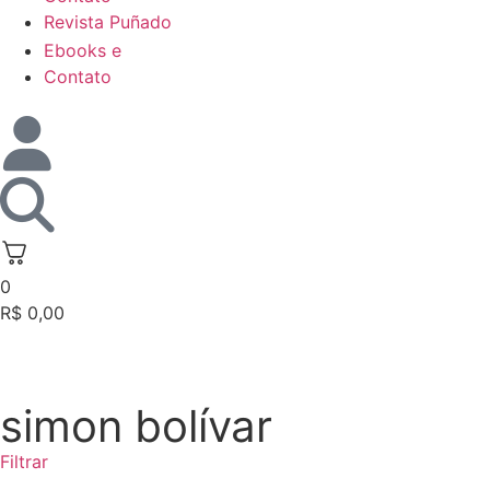
Revista Puñado
Ebooks e
Contato
0
R$
0,00
simon bolívar
Filtrar