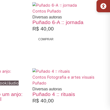
Contos
Puñado
Diversas autoras
Puñado 6-A :: jornada
R$
40,00
COMPRAR
Contos
Fotografia e artes visuais
book/áudio
Puñado
Diversas autoras
 um anjo:
Puñado 4 :: rituais
l
R$
40,00