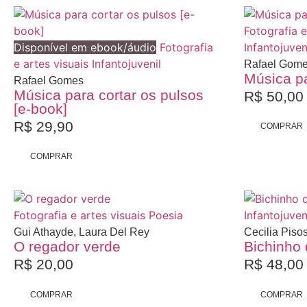
Fotografia e
Disponível em ebook/áudio
Fotografia
Infantojuven
e artes visuais
Infantojuvenil
Rafael Gom
Música p
Rafael Gomes
Música para cortar os pulsos
R$
50,00
[e-book]
Promoção
R$
29,90
COMPRAR
COMPRAR
Fotografia e artes visuais
Poesia
Infantojuven
Gui Athayde, Laura Del Rey
Cecilia Piso
O regador verde
Bichinho 
R$
20,00
R$
48,00
COMPRAR
COMPRAR