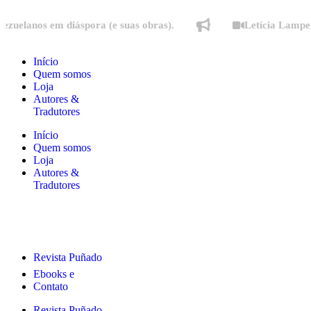
os em diáspora (e suas obras).
Letícia Lampert fala 
Início
Quem somos
Loja
Autores &
Tradutores
Início
Quem somos
Loja
Autores &
Tradutores
Revista Puñado
Ebooks e
Contato
Revista Puñado