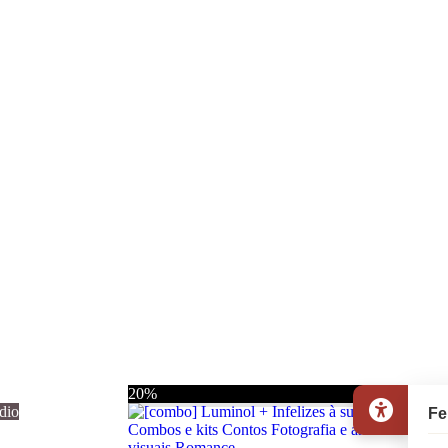
20%
dio
Fe
Combos e kits
Contos
Fotografia e artes
visuais
Romance