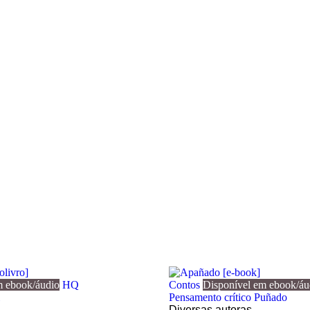
m ebook/áudio
HQ
Contos
Disponível em ebook/áu
Pensamento crítico
Puñado
Diversas autoras