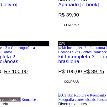
iolivro]
Apañado [e-book]
R$
39,90
COMPRAR
15%
s
Contos
Combos e kits
Contos
Romance
pleta 2 ::
kit Incompleta 3 :: Li
orâneas
brasileira
0
R$
100,00
R$
105,00
R$
89,25
COMPRAR
m ebook/áudio
Romance
Fotografia e artes visuais
Pensam
rreto
Diversos autores