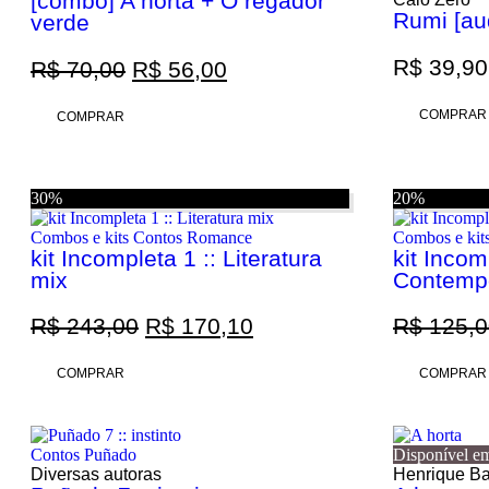
[combo] A horta + O regador
Rumi [aud
verde
Promoção
R$
39,90
R$
70,00
R$
56,00
COMPRAR
COMPRAR
30%
20%
Combos e kits
Contos
Romance
Combos e kit
kit Incompleta 1 :: Literatura
kit Incom
mix
Contemp
R$
243,00
R$
170,10
R$
125,0
COMPRAR
COMPRAR
Contos
Puñado
Disponível e
Diversas autoras
Henrique Ba