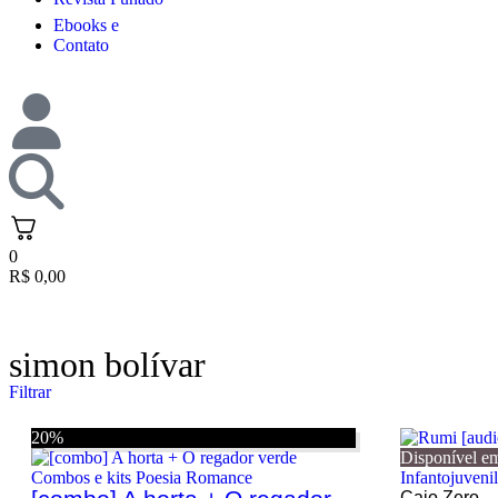
Ebooks e
Contato
0
R$
0,00
simon bolívar
Filtrar
20%
Disponível e
Combos e kits
Poesia
Romance
Infantojuvenil
Caio Zero