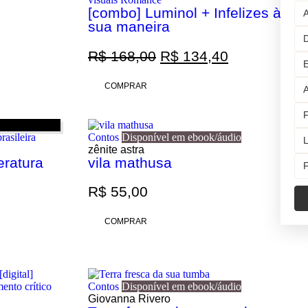
[combo] Luminol + Infelizes à
A
sua maneira
D
R$
168,00
R$
134,40
E
COMPRAR
A
F
Contos
Disponível em ebook/áudio
L
zênite astra
teratura
vila mathusa
F
R$
55,00
COMPRAR
ento crítico
Contos
Disponível em ebook/áudio
Giovanna Rivero