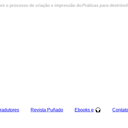
rocesso de criação e impressão do
Práticas para destrinchar a ci
tradutores
Revista Puñado
Ebooks e
Contat