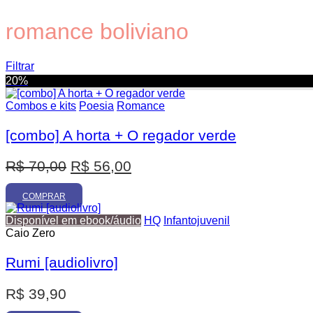
romance boliviano
Filtrar
20%
Combos e kits
Poesia
Romance
[combo] A horta + O regador verde
Promoção
O
O
R$
70,00
R$
56,00
preço
preço
original
atual
COMPRAR
era:
é:
Disponível em ebook/áudio
HQ
Infantojuvenil
R$ 70,00.
R$ 56,00.
Caio Zero
Rumi [audiolivro]
R$
39,90