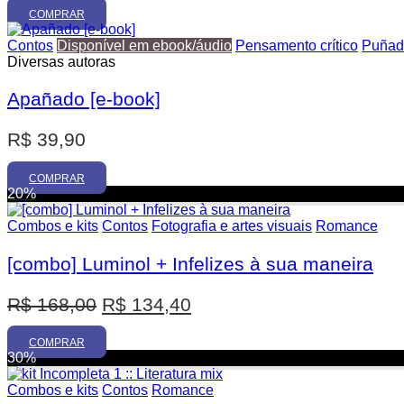
COMPRAR
Contos
Disponível em ebook/áudio
Pensamento crítico
Puñad
Diversas autoras
Apañado [e-book]
R$
39,90
COMPRAR
20%
Combos e kits
Contos
Fotografia e artes visuais
Romance
[combo] Luminol + Infelizes à sua maneira
O
O
R$
168,00
R$
134,40
preço
preço
original
atual
COMPRAR
30%
era:
é:
R$ 168,00.
R$ 134,40.
Combos e kits
Contos
Romance