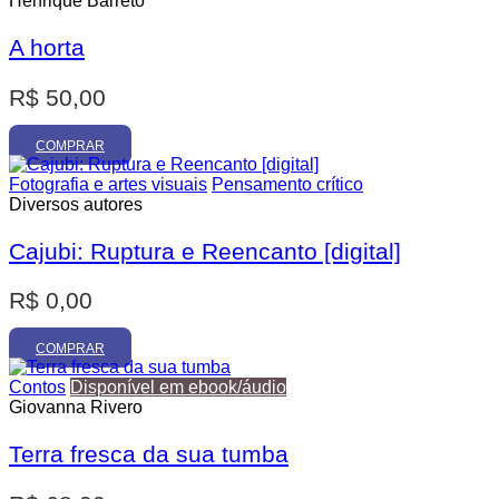
Henrique Barreto
A horta
R$
50,00
COMPRAR
Fotografia e artes visuais
Pensamento crítico
Diversos autores
Cajubi: Ruptura e Reencanto [digital]
R$
0,00
COMPRAR
Contos
Disponível em ebook/áudio
Giovanna Rivero
Terra fresca da sua tumba