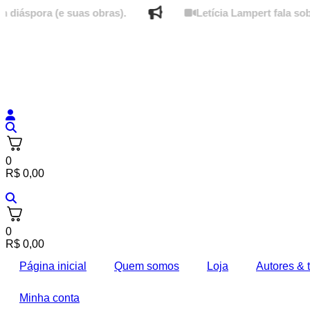
Ir
ra (e suas obras).
Letícia Lampert fala sobre o p
para
o
conteúdo
0
R$
0,00
0
R$
0,00
Página inicial
Quem somos
Loja
Autores & 
Minha conta