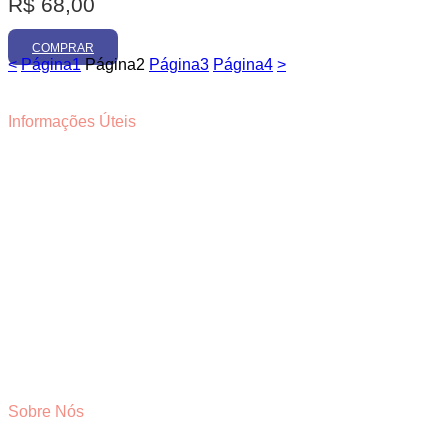
R$
68,00
COMPRAR
<
Página
1
Página
2
Página
3
Página
4
>
Informações Úteis
Sobre Nós