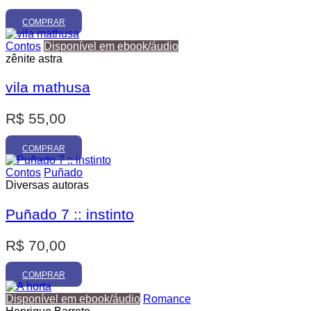
preço
preço
original
atual
COMPRAR
era:
é:
Contos
Disponível em ebook/áudio
R$ 105,00.
R$ 89,25.
zênite astra
vila mathusa
R$
55,00
COMPRAR
Contos
Puñado
Diversas autoras
Puñado 7 :: instinto
R$
70,00
COMPRAR
Disponível em ebook/áudio
Romance