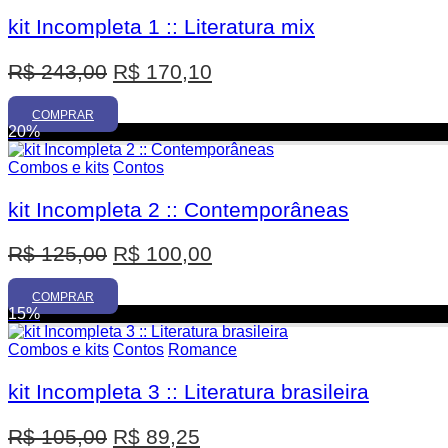
kit Incompleta 1 :: Literatura mix
O
O
R$
243,00
R$
170,10
preço
preço
original
atual
COMPRAR
20%
era:
é:
R$ 243,00.
R$ 170,10.
Combos e kits
Contos
kit Incompleta 2 :: Contemporâneas
O
O
R$
125,00
R$
100,00
preço
preço
original
atual
COMPRAR
15%
era:
é:
R$ 125,00.
R$ 100,00.
Combos e kits
Contos
Romance
kit Incompleta 3 :: Literatura brasileira
O
O
R$
105,00
R$
89,25