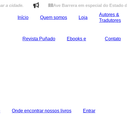
dade.
Ave Barrera em especial do Estado de Minas:
Autores &
Início
Quem somos
Loja
Tradutores
Revista Puñado
Ebooks e
Contato
o
Onde encontrar nossos livros
Entrar