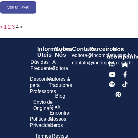
VISUALIZAR
<
1
2
3
4
>
Informações
Sobre
Contato
Parceiros
Nos
Úteis
Nós
editora@incompleta.com.br
acompanh
Dúvidas
A
contato@incompleta.com.br
Frequentes
Editora
Descontos
Autores &
para
Tradutores
Professores
Blog
Envio de
Onde
Originais
Encontrar
Política de
Nossos
Privacidade
Livros
Termos
Revista