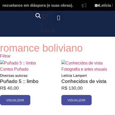
nezuelanos em diáspora (e suas obras).
Letícia La
0
Página inicial
Quem somos
Autores & tradutores
Revista Puñado
Ebooks e
Onde encontrar nossos livros
Minha conta
R$
0,00
romance boliviano
Filtrar
Esgotado
Esgotado
Contos
Puñado
Fotografia e artes visuais
Diversas autoras
Letícia Lampert
Puñado 5 :: limbo
Conhecidos de vista
R$
40,00
R$
130,00
VISUALIZAR
VISUALIZAR
Promoção