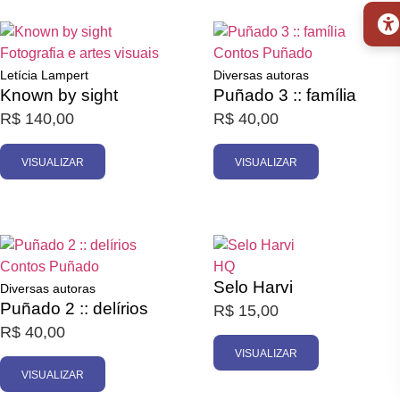
Esgotado
Esgotado
Fotografia e artes visuais
Contos
Puñado
Letícia Lampert
Diversas autoras
Known by sight
Puñado 3 :: família
R$
140,00
R$
40,00
VISUALIZAR
VISUALIZAR
Esgotado
Esgotado
Contos
Puñado
HQ
Selo Harvi
Diversas autoras
Puñado 2 :: delírios
R$
15,00
R$
40,00
VISUALIZAR
VISUALIZAR