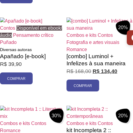
20%
Contos
Disponível em ebook/
áudio
Pensamento crítico
Combos e kits
Contos
Puñado
Fotografia e artes visuais
Romance
Diversas autoras
Apañado [e-book]
[combo] Luminol +
Infelizes à sua maneira
R$
39,90
R$
168,00
R$
134,40
COMPRAR
COMPRAR
30%
20%
Combos e kits
Contos
Combos e kits
Contos
kit Incompleta 2 ::
Romance