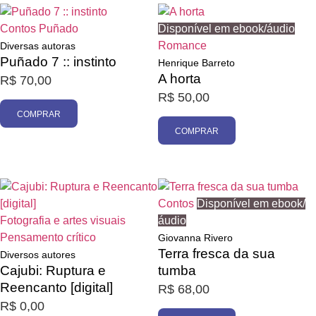
Contos
Puñado
Disponível em ebook/áudio
Romance
Diversas autoras
Puñado 7 :: instinto
Henrique Barreto
A horta
R$
70,00
R$
50,00
COMPRAR
COMPRAR
Contos
Disponível em ebook/
Fotografia e artes visuais
áudio
Pensamento crítico
Giovanna Rivero
Terra fresca da sua
Diversos autores
Cajubi: Ruptura e
tumba
Reencanto [digital]
R$
68,00
R$
0,00