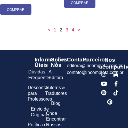
COMPRAR
COMPRAR
<
1
2
3
4
>
Informações
Sobre
Contato
Parceiros
Nos
Úteis
Nós
editora@incompleta.com.br
acompanh
Dúvidas
A
contato@incompleta.com.br
Frequentes
Editora
Descontos
Autores &
para
Tradutores
Professores
Blog
Envio de
Onde
Originais
Encontrar
Política de
Nossos