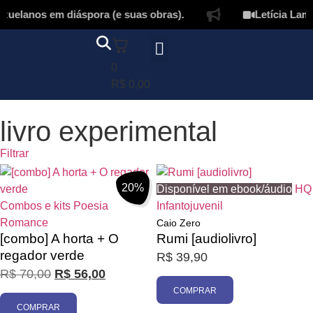
uelanos em diáspora (e suas obras).
Letícia Lampe
0
Página inicial
Quem somos
Autores & tradutores
Revista Puñado
Ebooks e
Onde encontrar nossos livros
Minha conta
R$
0,00
livro experimental
Filtrar
20%
Disponível em ebook/áudio
HQ
Combos e kits
Poesia
Infantojuvenil
Romance
Caio Zero
[combo] A horta + O
Rumi [audiolivro]
regador verde
R$
39,90
R$
70,00
R$
56,00
Promoção
COMPRAR
COMPRAR