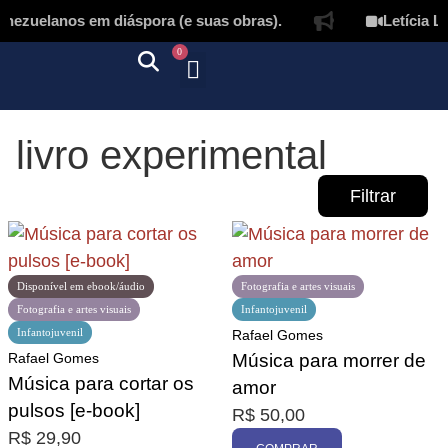
nezuelanos em diáspora (e suas obras).
Letícia La
0
Quem somos
Autores & tradutores
Revista Puñado
Ebooks e
Onde encontrar nossos livros
Página inicial
livro experimental
Filtrar
Disponível em ebook/áudio
Fotografia e artes visuais
Fotografia e artes visuais
Infantojuvenil
Infantojuvenil
Rafael Gomes
Promoção
Rafael Gomes
Música para morrer de
Música para cortar os
amor
pulsos [e-book]
R$
50,00
R$
29,90