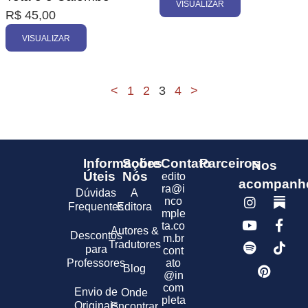
VISUALIZAR
R$
45,00
VISUALIZAR
<
1
2
3
4
>
Informações
Sobre
Contato
Parceiros
Nos
Úteis
Nós
edito
acompanh
ra@i
Dúvidas
A
nco
Frequentes
Editora
mple
ta.co
Autores &
Descontos
m.br
Tradutores
para
cont
Professores
ato
Blog
@in
com
Envio de
Onde
pleta
Originais
Encontrar