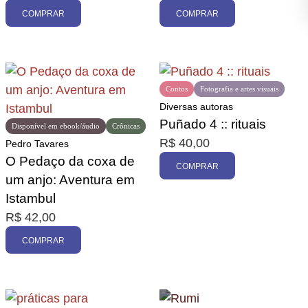
COMPRAR
COMPRAR
Contos
Fotografia e artes visuais
Diversas autoras
Puñado 4 :: rituais
Disponível em ebook/áudio
Crônicas
R$
40,00
Pedro Tavares
O Pedaço da coxa de
COMPRAR
um anjo: Aventura em
Istambul
R$
42,00
COMPRAR