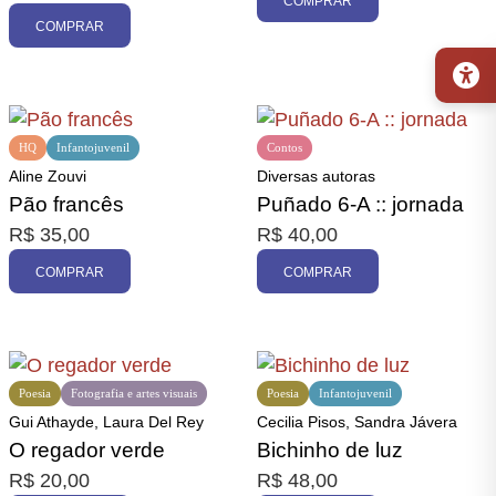
COMPRAR
COMPRAR
HQ
Infantojuvenil
Contos
Aline Zouvi
Diversas autoras
Pão francês
Puñado 6-A :: jornada
R$
35,00
R$
40,00
COMPRAR
COMPRAR
Poesia
Fotografia e artes visuais
Poesia
Infantojuvenil
Gui Athayde, Laura Del Rey
Cecilia Pisos, Sandra Jávera
O regador verde
Bichinho de luz
R$
20,00
R$
48,00