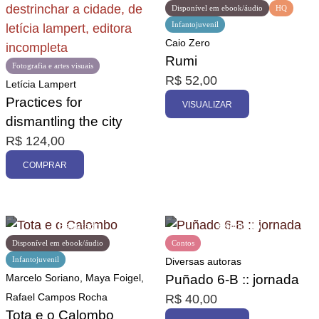
Disponível em ebook/áudio
HQ
Infantojuvenil
Caio Zero
Rumi
Fotografia e artes visuais
R$
52,00
Letícia Lampert
Practices for
VISUALIZAR
dismantling the city
R$
124,00
COMPRAR
Disponível em ebook/áudio
Contos
Infantojuvenil
Diversas autoras
Marcelo Soriano, Maya Foigel,
Puñado 6-B :: jornada
Rafael Campos Rocha
R$
40,00
Tota e o Calombo