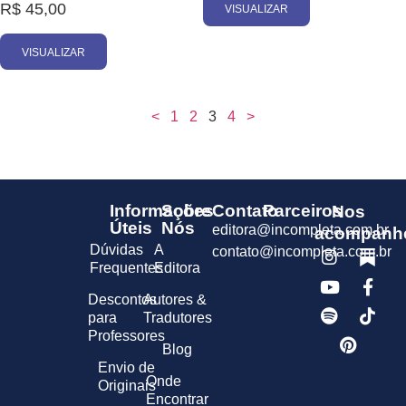
R$
45,00
VISUALIZAR
VISUALIZAR
<
1
2
3
4
>
Informações
Sobre
Contato
Parceiros
Nos
Úteis
Nós
editora@incompleta.com.br
acompanh
Dúvidas
A
contato@incompleta.com.br
Frequentes
Editora
Descontos
Autores &
para
Tradutores
Professores
Blog
Envio de
Onde
Originais
Encontrar