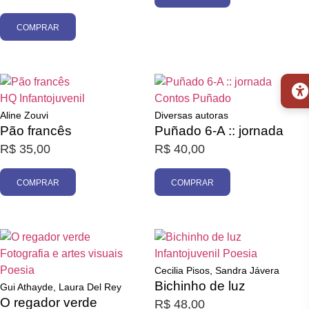
COMPRAR
HQ
Infantojuvenil
Contos
Puñado
Aline Zouvi
Diversas autoras
Pão francês
Puñado 6-A :: jornada
R$
35,00
R$
40,00
COMPRAR
COMPRAR
Fotografia e artes visuais
Infantojuvenil
Poesia
Poesia
Cecilia Pisos, Sandra Jávera
Bichinho de luz
Gui Athayde, Laura Del Rey
O regador verde
R$
48,00