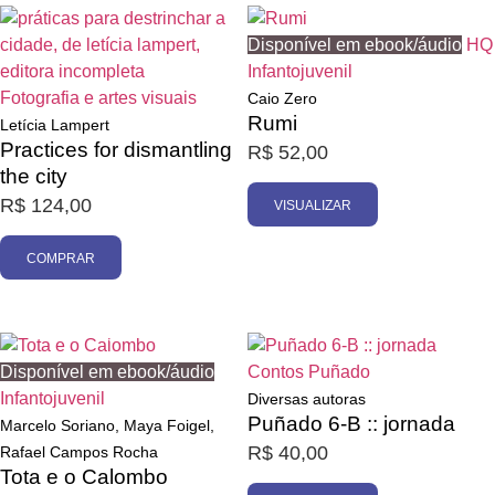
Esgotado
Disponível em ebook/áudio
HQ
Infantojuvenil
Fotografia e artes visuais
Caio Zero
Rumi
Letícia Lampert
Practices for dismantling
R$
52,00
the city
R$
124,00
VISUALIZAR
COMPRAR
Esgotado
Esgotado
Disponível em ebook/áudio
Contos
Puñado
Infantojuvenil
Diversas autoras
Puñado 6-B :: jornada
Marcelo Soriano, Maya Foigel,
R$
40,00
Rafael Campos Rocha
Tota e o Calombo