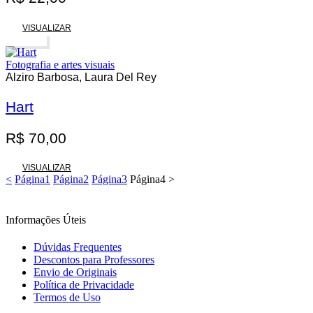
VISUALIZAR
Esgotado
Fotografia e artes visuais
Alziro Barbosa, Laura Del Rey
Hart
R$
70,00
VISUALIZAR
<
Página
1
Página
2
Página
3
Página
4
>
Informações Úteis
Dúvidas Frequentes
Descontos para Professores
Envio de Originais
Política de Privacidade
Termos de Uso