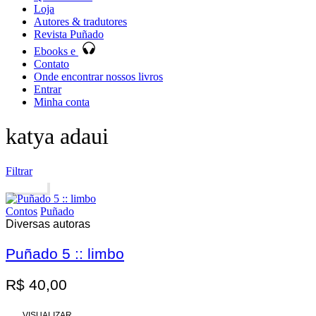
Loja
Autores & tradutores
Revista Puñado
Ebooks e
Contato
Onde encontrar nossos livros
Entrar
Minha conta
katya adaui
Filtrar
Esgotado
Contos
Puñado
Diversas autoras
Puñado 5 :: limbo
Promoção
R$
40,00
VISUALIZAR