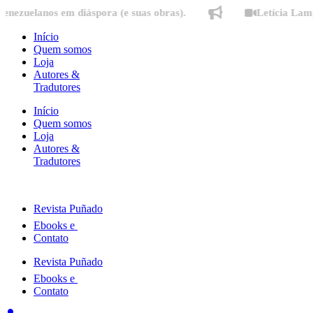
Ir
anos em diáspora (e suas obras).
Letícia Lampert fal
para
o
Início
conteúdo
Quem somos
Loja
Autores &
Tradutores
Início
Quem somos
Loja
Autores &
Tradutores
Revista Puñado
Ebooks e
Contato
Revista Puñado
Ebooks e
Contato