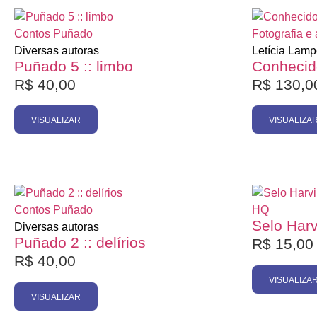
Pesquisa de texto
Esgotado
Contos
Puñado
Fotografia e 
Categorias
Diversas autoras
Letícia Lamp
Puñado 5 :: limbo
Conhecid
R$
40,00
R$
130,0
Autores
VISUALIZAR
VISUALIZA
Promoção
Esgotado
Contos
Puñado
HQ
Selo Harv
Diversas autoras
Puñado 2 :: delírios
R$
15,00
R$
40,00
VISUALIZA
VISUALIZAR