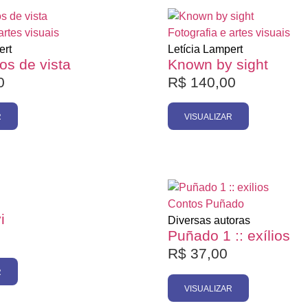
Esgotado
Esgotado
artes visuais
Fotografia e artes visuais
ert
Letícia Lampert
os de vista
Known by sight
0
R$
140,00
R
VISUALIZAR
Esgotado
Esgotado
Contos
Puñado
i
Diversas autoras
Puñado 1 :: exílios
R$
37,00
R
VISUALIZAR