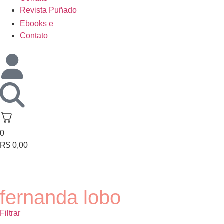
Revista Puñado
Ebooks e
Contato
0
R$
0,00
fernanda lobo
Filtrar