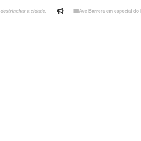
char a cidade.
Ave Barrera em especial do Estado 