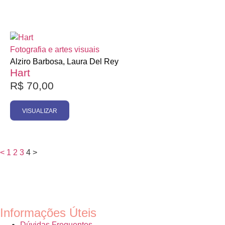
Esgotado
Fotografia e artes visuais
Alziro Barbosa, Laura Del Rey
Hart
R$
70,00
VISUALIZAR
<
1
2
3
4
>
Informações Úteis
Dúvidas Frequentes