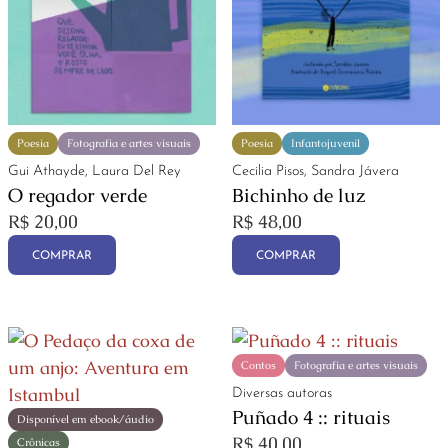
Poesia
Fotografia e artes visuais
Poesia
Infantojuvenil
Gui Athayde, Laura Del Rey
Cecilia Pisos, Sandra Jávera
O regador verde
Bichinho de luz
R$
20,00
R$
48,00
COMPRAR
COMPRAR
Contos
Fotografia e artes visuais
Diversas autoras
Puñado 4 :: rituais
Disponível em ebook/áudio
R$
40,00
Crônicas