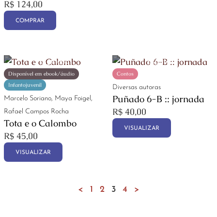
R$
124,00
COMPRAR
Disponível em ebook/áudio
Contos
Infantojuvenil
Diversas autoras
Puñado 6-B :: jornada
Marcelo Soriano, Maya Foigel,
R$
40,00
Rafael Campos Rocha
Tota e o Calombo
VISUALIZAR
R$
45,00
VISUALIZAR
<
1
2
3
4
>