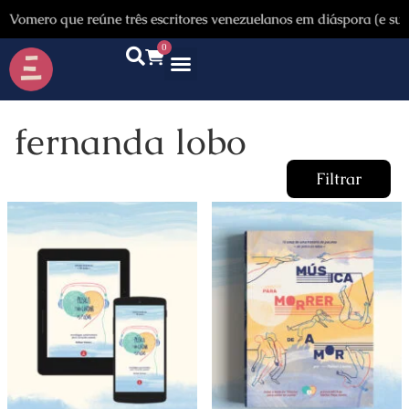
ero que reúne três escritores venezuelanos em diáspora (e suas o
0
Quem somos
Autores & tradutores
Revista Puñado
Ebooks e
Onde encontrar nossos livros
Página inicial
fernanda lobo
Filtrar
Promoção