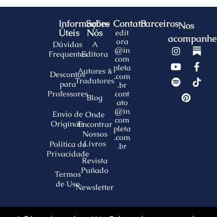
Informações
Sobre
Contato
Parceiros
Nos
Úteis
Nós
edit
acompanhe
ora
Dúvidas
A
@in
Frequentes
Editora
com
pleta
Autores &
Descontos
.com
Tradutores
para
.br
Professores
cont
Blog
ato
@in
Envio de
Onde
com
Originais
Encontrar
pleta
Nossos
.com
Livros
Política de
.br
Privacidade
Revista
Puñado
Termos
de Uso
Newsletter