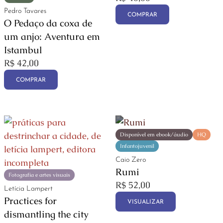
Pedro Tavares
COMPRAR
O Pedaço da coxa de
um anjo: Aventura em
Istambul
R$
42,00
COMPRAR
Disponível em ebook/áudio
HQ
Infantojuvenil
Caio Zero
Rumi
Fotografia e artes visuais
R$
52,00
Letícia Lampert
Practices for
VISUALIZAR
dismantling the city