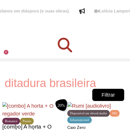
nos em diáspora (e suas obras).
Letícia Lampert f
0
ditadura brasileira
Filtrar
20%
Disponível em ebook/áudio
HQ
Infantojuvenil
Romance
Poesia
[combo] A horta + O
Caio Zero