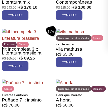
Literatura mix
Contemporâneas
R$
170,10
R$
100,00
R$
243,00
R$
125,00
COMPRAR
COMPRAR
15%
Disponível em ebook/áudio
Contos
zênite astra
Romance
Contos
kit Incompleta 3 ::
vila mathusa
Literatura brasileira
R$
55,00
R$
89,25
R$
105,00
COMPRAR
COMPRAR
Contos
Disponível em ebook/áudio
Romance
Diversas autoras
Henrique Barreto
Puñado 7 :: instinto
A horta
R$
70,00
R$
50,00