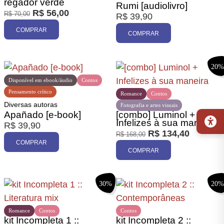
regador verde
Rumi [audiolivro]
R$
56,00
Promoção
R$
70,00
R$
39,90
COMPRAR
COMPRAR
20%
Disponível em ebook/áudio
Contos
Pensamento crítico
Romance
Contos
Diversas autoras
Fotografia e artes visuais
Apañado [e-book]
[combo] Luminol +
Infelizes à sua maneira
R$
39,90
R$
134,40
R$
168,00
COMPRAR
COMPRAR
30%
20%
Romance
Contos
Contos
kit Incompleta 1 ::
kit Incompleta 2 ::