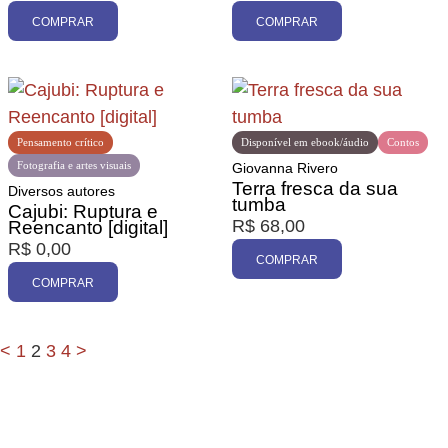
COMPRAR
COMPRAR
Pensamento crítico
Disponível em ebook/áudio
Contos
Fotografia e artes visuais
Giovanna Rivero
Terra fresca da sua
Diversos autores
tumba
Cajubi: Ruptura e
R$
68,00
Reencanto [digital]
R$
0,00
COMPRAR
COMPRAR
<
1
2
3
4
>