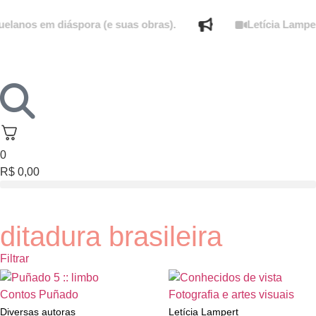
lanos em diáspora (e suas obras).
Letícia Lampert
0
R$
0,00
ditadura brasileira
Filtrar
Esgotado
Esgotado
Contos
Puñado
Fotografia e artes visuais
Diversas autoras
Letícia Lampert