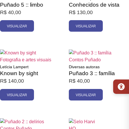
Puñado 5 :: limbo
Conhecidos de vista
R$
40,00
R$
130,00
VISUALIZAR
VISUALIZAR
Promoção
Esgotado
Esgotado
Fotografia e artes visuais
Contos
Puñado
Letícia Lampert
Diversas autoras
Known by sight
Puñado 3 :: família
R$
140,00
R$
40,00
VISUALIZAR
VISUALIZAR
Esgotado
Esgotado
Contos
Puñado
HQ