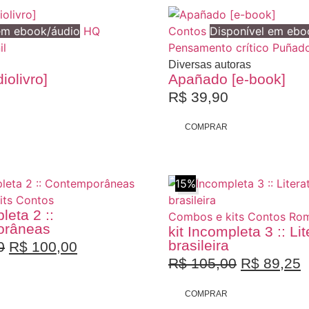
em ebook/áudio
HQ
Contos
Disponível em ebo
il
Pensamento crítico
Puñad
Diversas autoras
iolivro]
Apañado [e-book]
R$
39,90
COMPRAR
15%
its
Contos
leta 2 ::
Combos e kits
Contos
Ro
orâneas
kit Incompleta 3 :: Li
brasileira
0
R$
100,00
R$
105,00
R$
89,25
COMPRAR