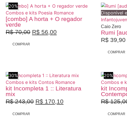
20%
Combos e kits
Poesia
Romance
Disponível 
[combo] A horta + O regador
Infantojuven
verde
Caio Zero
R$
70,00
R$
56,00
Rumi [aud
R$
39,90
COMPRAR
Promoção
COMPRAR
30%
20%
Combos e kits
Contos
Romance
Combos e k
kit Incompleta 1 :: Literatura
kit Incomp
mix
Contemp
R$
243,00
R$
170,10
R$
125,0
COMPRAR
COMPRAR