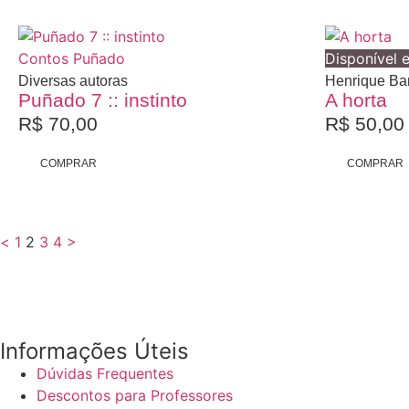
Contos
Puñado
Disponível 
Diversas autoras
Henrique Bar
Puñado 7 :: instinto
A horta
R$
70,00
R$
50,00
COMPRAR
COMPRAR
<
1
2
3
4
>
Informações Úteis
Dúvidas Frequentes
Descontos para Professores