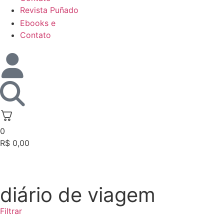
Revista Puñado
Ebooks e
Contato
0
R$
0,00
diário de viagem
Filtrar