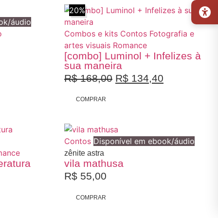
20%
ok/áudio
o
Combos e kits
Contos
Fotografia e
artes visuais
Romance
[combo] Luminol + Infelizes à
sua maneira
R$
168,00
R$
134,40
COMPRAR
Contos
Disponível em ebook/áudio
mance
zênite astra
teratura
vila mathusa
R$
55,00
COMPRAR