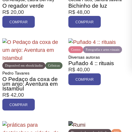
O regador verde
Bichinho de luz
R$
20,00
R$
48,00
COMPRAR
COMPRAR
Contos
Fotografia e artes visuais
Diversas autoras
Puñado 4 :: rituais
Disponível em ebook/áudio
Crônicas
R$
40,00
Pedro Tavares
O Pedaço da coxa de
COMPRAR
um anjo: Aventura em
Istambul
R$
42,00
COMPRAR