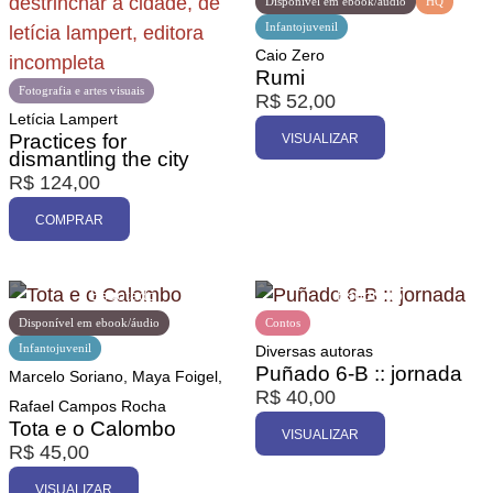
Disponível em ebook/áudio
HQ
Infantojuvenil
Caio Zero
Rumi
Fotografia e artes visuais
R$
52,00
Letícia Lampert
Practices for
VISUALIZAR
dismantling the city
R$
124,00
COMPRAR
Disponível em ebook/áudio
Contos
Infantojuvenil
Diversas autoras
Puñado 6-B :: jornada
Marcelo Soriano, Maya Foigel,
R$
40,00
Rafael Campos Rocha
Tota e o Calombo
VISUALIZAR
R$
45,00
VISUALIZAR