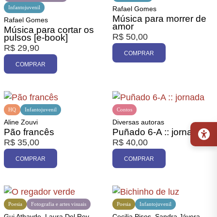
Infantojuvenil
Rafael Gomes
Promoção
Música para morrer de
Rafael Gomes
amor
Música para cortar os
R$
50,00
pulsos [e-book]
R$
29,90
COMPRAR
COMPRAR
HQ
Infantojuvenil
Contos
Aline Zouvi
Diversas autoras
Pão francês
Puñado 6-A :: jornada
R$
35,00
R$
40,00
COMPRAR
COMPRAR
Poesia
Fotografia e artes visuais
Poesia
Infantojuvenil
Gui Athayde, Laura Del Rey
Cecilia Pisos, Sandra Jávera