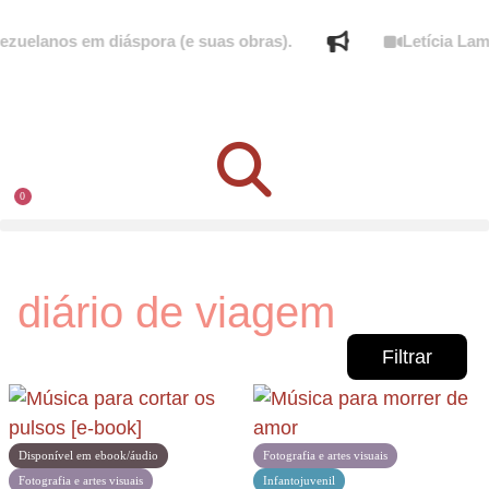
uelanos em diáspora (e suas obras).
Letícia Lampe
0
diário de viagem
Filtrar
Disponível em ebook/áudio
Fotografia e artes visuais
Fotografia e artes visuais
Infantojuvenil