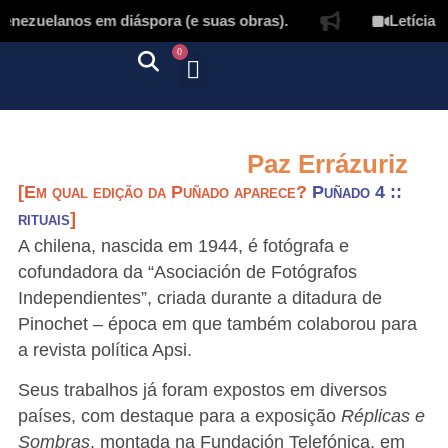
nezuelanos em diáspora (e suas obras).
Letícia L
0
Quem somos
Autores & tradutores
Revista Puñado
Ebooks e
Onde encontrar nossos livros
Página inicial
Paz Errázuriz
[Em qual edição da Puñado aparece?
Puñado 4 ::
rituais
]
A chilena, nascida em 1944, é fotógrafa e
cofundadora da “Asociación de Fotógrafos
Independientes”, criada durante a ditadura de
Pinochet – época em que também colaborou para
a revista política Apsi.
Seus trabalhos já foram expostos em diversos
países, com destaque para a exposição
Réplicas e
Sombras
, montada na Fundación Telefónica, em