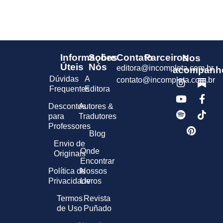
Informações
Sobre
Contato
Parceiros
Nos
Úteis
Nós
editora@incompleta.com.br
acompanh
Dúvidas
A
contato@incompleta.com.br
Frequentes
Editora
Descontos
Autores &
para
Tradutores
Professores
Blog
Envio de
Onde
Originais
Encontrar
Política de
Nossos
Privacidade
Livros
Termos
Revista
de Uso
Puñado