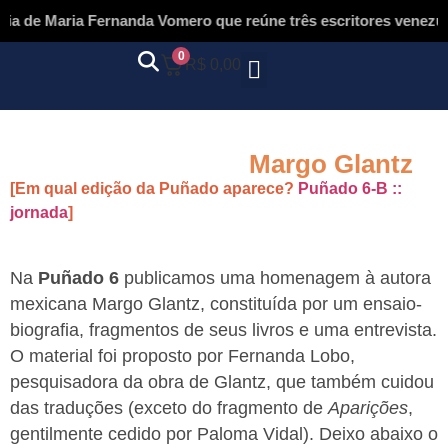
de Maria Fernanda Vomero que reúne três escritores venezuelan
0
R$
0,00
Margo Glantz
[Em qual edição da Puñado aparece?
Puñado 6-B ::
jornada
]
Na
Puñado 6
publicamos uma homenagem à autora
mexicana Margo Glantz, constituída por um ensaio-
biografia, fragmentos de seus livros e uma entrevista.
O material foi proposto por Fernanda Lobo,
pesquisadora da obra de Glantz, que também cuidou
das traduções (exceto do fragmento de
Aparições
,
gentilmente cedido por Paloma Vidal). Deixo abaixo o