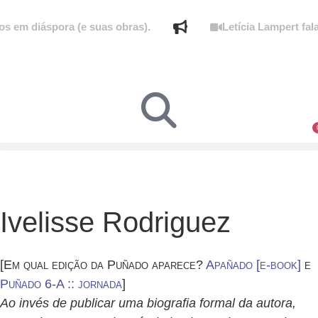
 diáspora (e suas obras).
Letícia Lampert fala so
Ivelisse Rodriguez
[Em qual edição da Puñado aparece?
Apañado [e-book]
e
Puñado 6-A :: jornada
]
Ao invés de publicar uma biografia formal da autora,