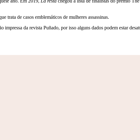
aquele ano. Em 2019,
La resta
chegou à lista de finalistas do prêmio The
ue trata de casos emblemáticos de mulheres assassinas.
o impressa da revista Puñado, por isso alguns dados podem estar desat