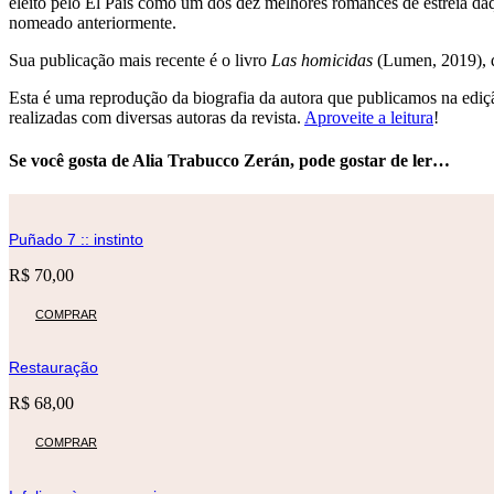
eleito pelo El País como um dos dez melhores romances de estreia d
nomeado anteriormente.
Sua publicação mais recente é o livro
Las homicidas
(Lumen, 2019), q
Esta é uma reprodução da biografia da autora que publicamos na ediçã
realizadas com diversas autoras da revista.
Aproveite a leitura
!
Se você gosta de Alia Trabucco Zerán, pode gostar de ler…
Puñado 7 :: instinto
R$
70,00
COMPRAR
Restauração
R$
68,00
COMPRAR