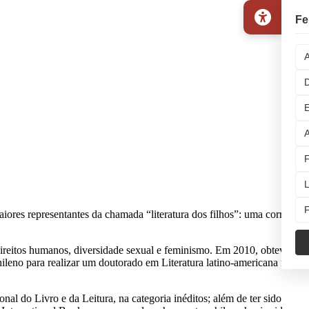
Fe
A
D
E
A
F
L
F
ores representantes da chamada “literatura dos filhos”: uma corrente
 direitos humanos, diversidade sexual e feminismo. Em 2010, obteve a
ileno para realizar um doutorado em Literatura latino-americana na
 do Livro e da Leitura, na categoria inéditos; além de ter sido