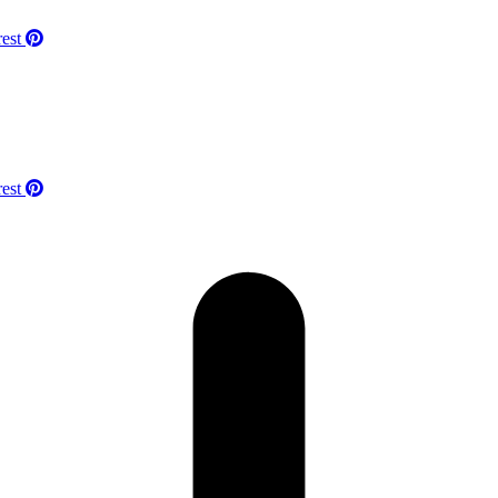
rest
rest