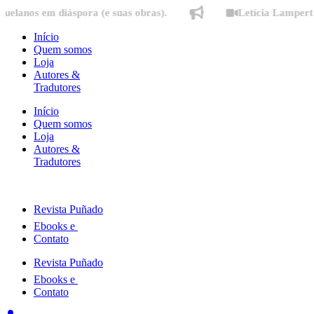
Ir
 em diáspora (e suas obras).
Letícia Lampert fala so
para
o
Início
conteúdo
Quem somos
Loja
Autores &
Tradutores
Início
Quem somos
Loja
Autores &
Tradutores
Revista Puñado
Ebooks e
Contato
Revista Puñado
Ebooks e
Contato