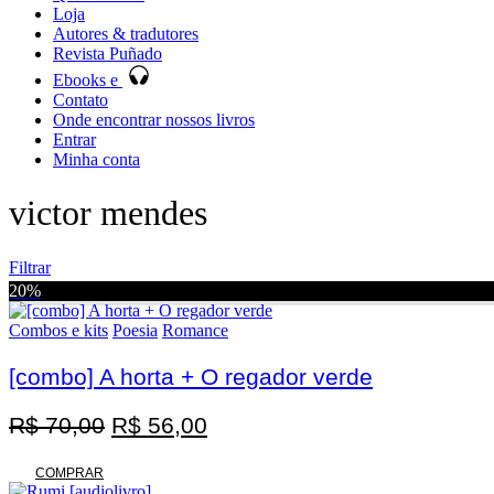
Loja
Autores & tradutores
Revista Puñado
Ebooks e
Contato
Onde encontrar nossos livros
Entrar
Minha conta
victor mendes
Filtrar
20%
Combos e kits
Poesia
Romance
[combo] A horta + O regador verde
Promoção
O
O
R$
70,00
R$
56,00
preço
preço
original
atual
COMPRAR