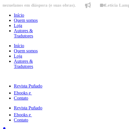
Ir
nos em diáspora (e suas obras).
Letícia Lampert fala
para
o
Início
conteúdo
Quem somos
Loja
Autores &
Tradutores
Início
Quem somos
Loja
Autores &
Tradutores
Revista Puñado
Ebooks e
Contato
Revista Puñado
Ebooks e
Contato