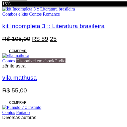
original
atual
15%
era:
é:
R$ 125,00.
R$ 100,00.
Combos e kits
Contos
Romance
kit Incompleta 3 :: Literatura brasileira
O
O
R$
105,00
R$
89,25
preço
preço
original
atual
COMPRAR
era:
é:
Contos
Disponível em ebook/áudio
R$ 105,00.
R$ 89,25.
zênite astra
vila mathusa
R$
55,00
COMPRAR
Contos
Puñado
Diversas autoras