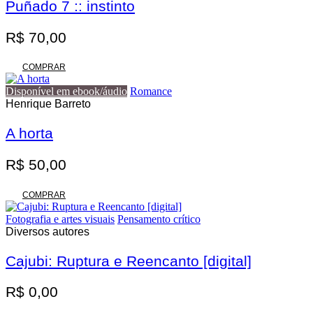
Puñado 7 :: instinto
R$
70,00
COMPRAR
Disponível em ebook/áudio
Romance
Henrique Barreto
A horta
R$
50,00
COMPRAR
Fotografia e artes visuais
Pensamento crítico
Diversos autores
Cajubi: Ruptura e Reencanto [digital]
R$
0,00