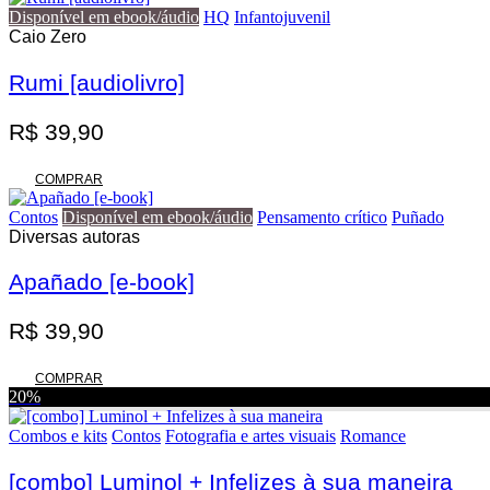
era:
é:
Disponível em ebook/áudio
HQ
Infantojuvenil
R$ 70,00.
R$ 56,00.
Caio Zero
Rumi [audiolivro]
R$
39,90
COMPRAR
Contos
Disponível em ebook/áudio
Pensamento crítico
Puñado
Diversas autoras
Apañado [e-book]
R$
39,90
COMPRAR
20%
Combos e kits
Contos
Fotografia e artes visuais
Romance
[combo] Luminol + Infelizes à sua maneira