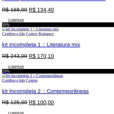
O
O
R$
168,00
R$
134,40
preço
preço
original
atual
COMPRAR
30%
era:
é:
R$ 168,00.
R$ 134,40.
Combos e kits
Contos
Romance
kit Incompleta 1 :: Literatura mix
O
O
R$
243,00
R$
170,10
preço
preço
original
atual
COMPRAR
20%
era:
é:
R$ 243,00.
R$ 170,10.
Combos e kits
Contos
kit Incompleta 2 :: Contemporâneas
O
O
R$
125,00
R$
100,00
preço
preço
COMPRAR