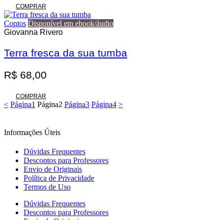
COMPRAR
Contos
Disponível em ebook/áudio
Giovanna Rivero
Terra fresca da sua tumba
R$
68,00
COMPRAR
<
Página
1
Página
2
Página
3
Página
4
>
Informações Úteis
Dúvidas Frequentes
Descontos para Professores
Envio de Originais
Política de Privacidade
Termos de Uso
Dúvidas Frequentes
Descontos para Professores