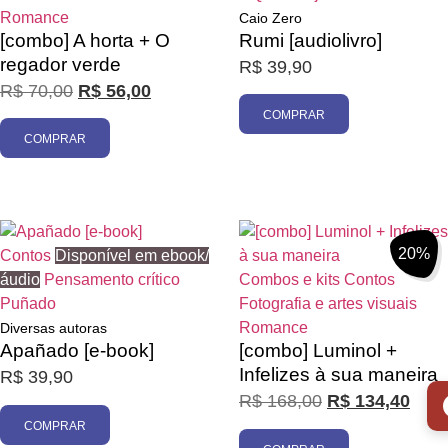
Romance
Caio Zero
[combo] A horta + O
Rumi [audiolivro]
regador verde
R$
39,90
R$
70,00
R$
56,00
Promoção
COMPRAR
COMPRAR
20%
Contos
Disponível em ebook/
áudio
Pensamento crítico
Combos e kits
Contos
Puñado
Fotografia e artes visuais
Romance
Diversas autoras
Apañado [e-book]
[combo] Luminol +
Infelizes à sua maneira
R$
39,90
R$
168,00
R$
134,40
COMPRAR