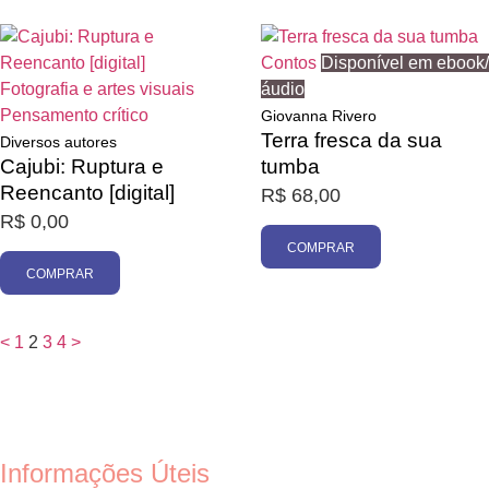
Contos
Disponível em ebook/
Fotografia e artes visuais
áudio
Pensamento crítico
Giovanna Rivero
Terra fresca da sua
Diversos autores
Cajubi: Ruptura e
tumba
Reencanto [digital]
R$
68,00
R$
0,00
COMPRAR
COMPRAR
<
1
2
3
4
>
Informações Úteis