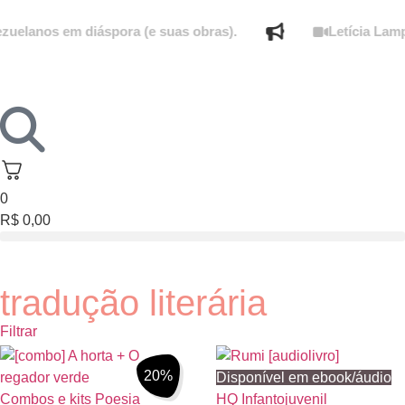
elanos em diáspora (e suas obras).
Letícia Lamper
0
R$
0,00
tradução literária
Filtrar
20%
Disponível em ebook/áudio
Combos e kits
Poesia
HQ
Infantojuvenil