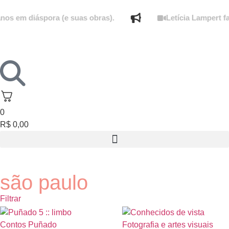
s em diáspora (e suas obras).
Letícia Lampert fal
0
R$
0,00
são paulo
Filtrar
Esgotado
Esgotado
Contos
Puñado
Fotografia e artes visuais