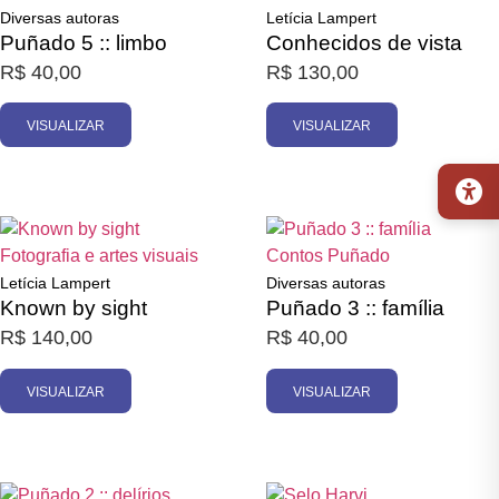
Diversas autoras
Letícia Lampert
Puñado 5 :: limbo
Conhecidos de vista
R$
40,00
R$
130,00
VISUALIZAR
VISUALIZAR
Promoção
Esgotado
Esgotado
Fotografia e artes visuais
Contos
Puñado
Letícia Lampert
Diversas autoras
Known by sight
Puñado 3 :: família
R$
140,00
R$
40,00
VISUALIZAR
VISUALIZAR
Esgotado
Esgotado