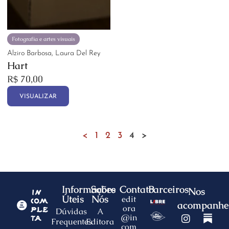
Fotografia e artes visuais
Alziro Barbosa, Laura Del Rey
Hart
R$
70,00
VISUALIZAR
<
1
2
3
4
>
Informações
Sobre
Contato
Parceiros
Nos
Úteis
Nós
edit
acompanhe
ora
Dúvidas
A
@in
Frequentes
Editora
com