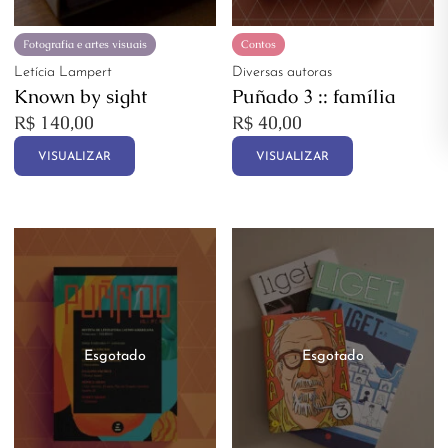
Fotografia e artes visuais
Contos
Letícia Lampert
Diversas autoras
Known by sight
Puñado 3 :: família
R$
140,00
R$
40,00
VISUALIZAR
VISUALIZAR