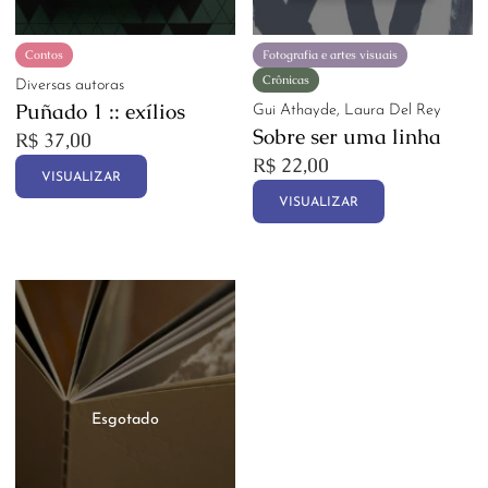
Contos
Fotografia e artes visuais
Crônicas
Diversas autoras
Puñado 1 :: exílios
Gui Athayde, Laura Del Rey
Sobre ser uma linha
R$
37,00
R$
22,00
VISUALIZAR
VISUALIZAR