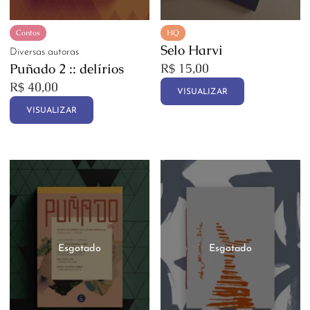
Contos
HQ
Selo Harvi
Diversas autoras
Puñado 2 :: delírios
R$
15,00
R$
40,00
VISUALIZAR
VISUALIZAR