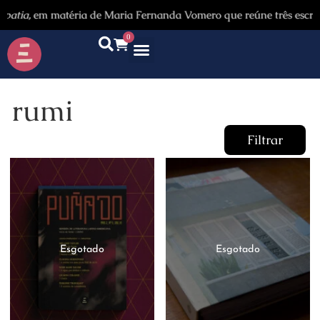
ia,
em matéria de Maria Fernanda Vomero que reúne três escritores
0
rumi
Filtrar
Categorias
Autores
Promoção