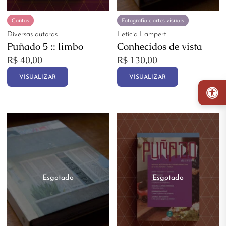
Contos
Fotografia e artes visuais
Diversas autoras
Letícia Lampert
Puñado 5 :: limbo
Conhecidos de vista
R$
40,00
R$
130,00
VISUALIZAR
VISUALIZAR