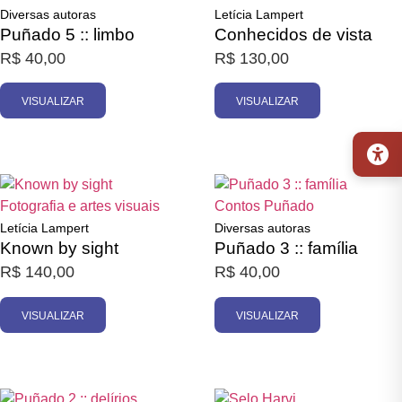
Diversas autoras
Letícia Lampert
Puñado 5 :: limbo
Conhecidos de vista
R$
40,00
R$
130,00
VISUALIZAR
VISUALIZAR
Promoção
Esgotado
Esgotado
Fotografia e artes visuais
Contos
Puñado
Letícia Lampert
Diversas autoras
Known by sight
Puñado 3 :: família
R$
140,00
R$
40,00
VISUALIZAR
VISUALIZAR
Esgotado
Esgotado