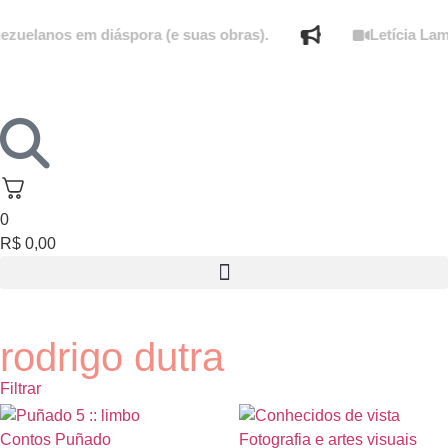
zuelanos em diáspora (e suas obras).
Letícia Lamp
0
R$
0,00
rodrigo dutra
Filtrar
Esgotado
Esgotado
Contos
Puñado
Fotografia e artes visuais