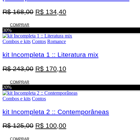
O
O
R$
168,00
R$
134,40
preço
preço
original
atual
COMPRAR
30%
era:
é:
R$ 168,00.
R$ 134,40.
Combos e kits
Contos
Romance
kit Incompleta 1 :: Literatura mix
O
O
R$
243,00
R$
170,10
preço
preço
original
atual
COMPRAR
20%
era:
é:
R$ 243,00.
R$ 170,10.
Combos e kits
Contos
kit Incompleta 2 :: Contemporâneas
O
O
R$
125,00
R$
100,00
preço
preço
COMPRAR