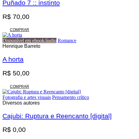
Puñado 7 :: instinto
R$
70,00
COMPRAR
Disponível em ebook/áudio
Romance
Henrique Barreto
A horta
R$
50,00
COMPRAR
Fotografia e artes visuais
Pensamento crítico
Diversos autores
Cajubi: Ruptura e Reencanto [digital]
R$
0,00