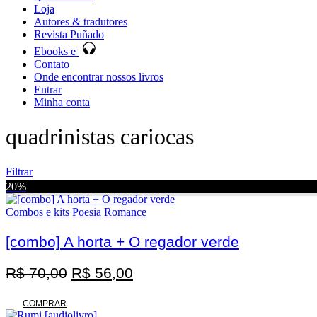
Loja
Autores & tradutores
Revista Puñado
Ebooks e
Contato
Onde encontrar nossos livros
Entrar
Minha conta
quadrinistas cariocas
Filtrar
20%
Combos e kits
Poesia
Romance
[combo] A horta + O regador verde
Promoção
O
O
R$
70,00
R$
56,00
preço
preço
original
atual
COMPRAR