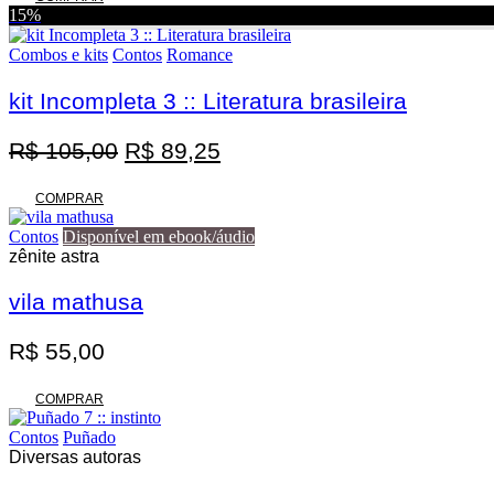
original
atual
15%
era:
é:
R$ 125,00.
R$ 100,00.
Combos e kits
Contos
Romance
kit Incompleta 3 :: Literatura brasileira
O
O
R$
105,00
R$
89,25
preço
preço
original
atual
COMPRAR
era:
é:
Contos
Disponível em ebook/áudio
R$ 105,00.
R$ 89,25.
zênite astra
vila mathusa
R$
55,00
COMPRAR
Contos
Puñado
Diversas autoras