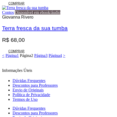
COMPRAR
Contos
Disponível em ebook/áudio
Giovanna Rivero
Terra fresca da sua tumba
R$
68,00
COMPRAR
<
Página
1
Página
2
Página
3
Página
4
>
Informações Úteis
Dúvidas Frequentes
Descontos para Professores
Envio de Originais
Política de Privacidade
Termos de Uso
Dúvidas Frequentes
Descontos para Professores