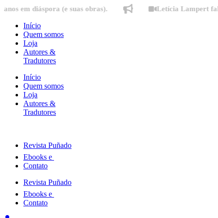
Ir
m diáspora (e suas obras).
Letícia Lampert fala sobr
para
o
Início
conteúdo
Quem somos
Loja
Autores &
Tradutores
Início
Quem somos
Loja
Autores &
Tradutores
Revista Puñado
Ebooks e
Contato
Revista Puñado
Ebooks e
Contato