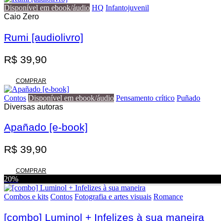
era:
é:
Disponível em ebook/áudio
HQ
Infantojuvenil
R$ 70,00.
R$ 56,00.
Caio Zero
Rumi [audiolivro]
R$
39,90
COMPRAR
Contos
Disponível em ebook/áudio
Pensamento crítico
Puñado
Diversas autoras
Apañado [e-book]
R$
39,90
COMPRAR
20%
Combos e kits
Contos
Fotografia e artes visuais
Romance
[combo] Luminol + Infelizes à sua maneira