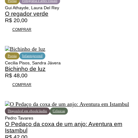
Poesia
Fotografia e artes visuais
Gui Athayde, Laura Del Rey
O regador verde
R$
20,00
COMPRAR
Poesia
Infantojuvenil
Cecilia Pisos, Sandra Jávera
Bichinho de luz
R$
48,00
COMPRAR
Disponível em ebook/áudio
Crônicas
Pedro Tavares
O Pedaço da coxa de um anjo: Aventura em
Istambul
R$
42,00