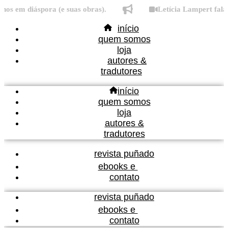
Ir
s em diáspora (e suas obras).
Letícia Lampert fala s
para
início
o
quem somos
conteúdo
loja
autores &
tradutores
início
quem somos
loja
autores &
tradutores
revista puñado
ebooks e
contato
revista puñado
ebooks e
contato