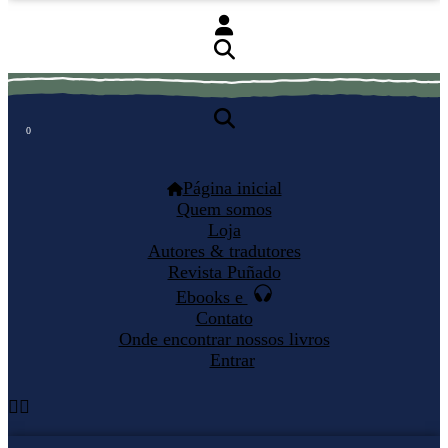
0
0
Página inicial
Quem somos
Loja
Autores & tradutores
Revista Puñado
Ebooks e
Contato
Onde encontrar nossos livros
Entrar