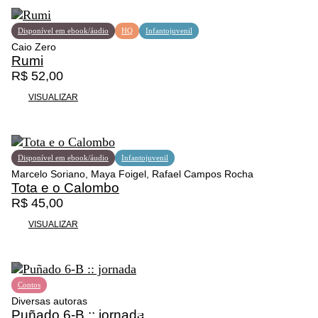
Disponível em ebook/áudio
HQ
Infantojuvenil
Caio Zero
Rumi
R$
52,00
VISUALIZAR
Disponível em ebook/áudio
Infantojuvenil
Marcelo Soriano, Maya Foigel, Rafael Campos Rocha
Tota e o Calombo
R$
45,00
VISUALIZAR
Contos
Diversas autoras
Puñado 6-B :: jornada