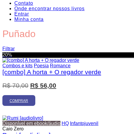
Contato
Onde encontrar nossos livros
Entrar
Minha conta
Puñado
Filtrar
20%
Combos e kits
Poesia
Romance
[combo] A horta + O regador verde
O
O
R$
70,00
R$
56,00
Promoção
preço
preço
original
atual
COMPRAR
era:
é:
R$ 70,00.
R$ 56,00.
Disponível em ebook/áudio
HQ
Infantojuvenil
Caio Zero