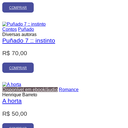
COMPRAR
Contos
Puñado
Diversas autoras
Puñado 7 :: instinto
R$
70,00
COMPRAR
Disponível em ebook/áudio
Romance
Henrique Barreto
A horta
R$
50,00