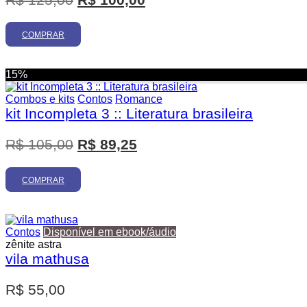
preço
preço
original
atual
COMPRAR
era:
é:
R$ 125,00.
R$ 100,00.
15%
Combos e kits
Contos
Romance
kit Incompleta 3 :: Literatura brasileira
O
O
R$
105,00
R$
89,25
preço
preço
original
atual
COMPRAR
era:
é:
R$ 105,00.
R$ 89,25.
Contos
Disponível em ebook/áudio
zênite astra
vila mathusa
R$
55,00