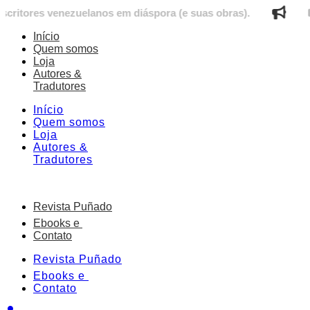
Ir
es venezuelanos em diáspora (e suas obras).
Letíc
para
o
Início
conteúdo
Quem somos
Loja
Autores &
Tradutores
Início
Quem somos
Loja
Autores &
Tradutores
Revista Puñado
Ebooks e
Contato
Revista Puñado
Ebooks e
Contato