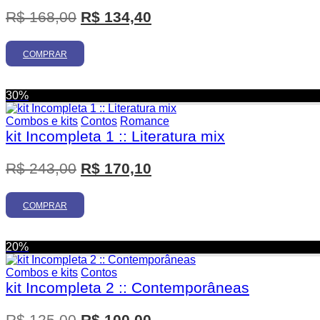
O
O
R$
168,00
R$
134,40
preço
preço
original
atual
COMPRAR
era:
é:
R$ 168,00.
R$ 134,40.
30%
Combos e kits
Contos
Romance
kit Incompleta 1 :: Literatura mix
O
O
R$
243,00
R$
170,10
preço
preço
original
atual
COMPRAR
era:
é:
R$ 243,00.
R$ 170,10.
20%
Combos e kits
Contos
kit Incompleta 2 :: Contemporâneas
O
O
R$
125,00
R$
100,00