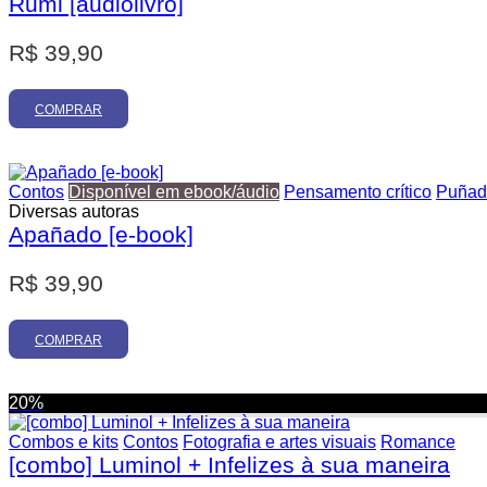
Rumi [audiolivro]
R$
39,90
COMPRAR
Contos
Disponível em ebook/áudio
Pensamento crítico
Puñad
Diversas autoras
Apañado [e-book]
R$
39,90
COMPRAR
20%
Combos e kits
Contos
Fotografia e artes visuais
Romance
[combo] Luminol + Infelizes à sua maneira