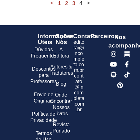
<
1
2
3
4
>
Informações
Sobre
Contato
Parceiros
Nos
Úteis
Nós
edito
acompanh
ra@i
Dúvidas
A
nco
Frequentes
Editora
mple
ta.co
Autores &
Descontos
m.br
Tradutores
para
cont
Professores
ato
Blog
@in
com
Envio de
Onde
pleta
Originais
Encontrar
.com
Nossos
.br
Livros
Política de
Privacidade
Revista
Puñado
Termos
de Uso