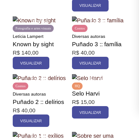
VISUALIZAR
Fotografia e artes visuais
Contos
Letícia Lampert
Diversas autoras
Known by sight
Puñado 3 :: família
R$
140,00
R$
40,00
VISUALIZAR
VISUALIZAR
Contos
HQ
Selo Harvi
Diversas autoras
Puñado 2 :: delírios
R$
15,00
R$
40,00
VISUALIZAR
VISUALIZAR