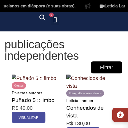
zuelanos em diáspora (e suas obras).
Letícia Lamp
0
Quem somos
Autores & tradutores
Revista Puñado
Ebooks e
Onde encontrar nossos livros
Página inicial
publicações
independentes
Filtrar
Contos
Diversas autoras
Fotografia e artes visuais
Puñado 5 :: limbo
Letícia Lampert
Conhecidos de
R$
40,00
Promoção
vista
VISUALIZAR
R$
130,00