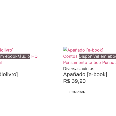
em ebook/áudio
HQ
Contos
Disponível em ebo
il
Pensamento crítico
Puñad
Diversas autoras
iolivro]
Apañado [e-book]
R$
39,90
COMPRAR