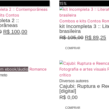
15%
its
Contos
leta 2 ::
Combos e kits
Contos
Ro
orâneas
kit Incompleta 3 :: Li
brasileira
0
R$
100,00
R$
105,00
R$
89,25
COMPRAR
em ebook/áudio
Romance
Fotografia e artes visuais
crítico
reto
Diversos autores
Cajubi: Ruptura e R
[digital]
R$
0,00
COMPRAR