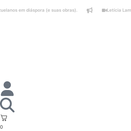
 em diáspora (e suas obras).
Letícia Lampert fa
0