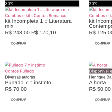
30%
20%
Combos e kits
Contos
Romance
Combos e k
kit Incompleta 1 :: Literatura
kit Incomp
mix
Contemp
R$
243,00
R$
170,10
R$
125,0
COMPRAR
COMPRAR
Contos
Puñado
Disponível 
Diversas autoras
Henrique Bar
Puñado 7 :: instinto
A horta
R$
70,00
R$
50,00
COMPRAR
COMPRAR