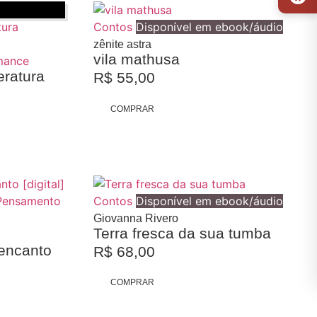
Contos
Disponível em ebook/áudio
zênite astra
vila mathusa
mance
teratura
R$
55,00
COMPRAR
Pensamento
Contos
Disponível em ebook/áudio
Giovanna Rivero
Terra fresca da sua tumba
eencanto
R$
68,00
COMPRAR