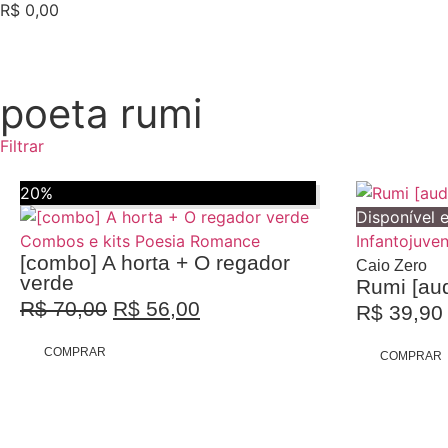
R$
0,00
poeta rumi
Filtrar
20%
Disponível 
Combos e kits
Poesia
Romance
Infantojuven
[combo] A horta + O regador
Caio Zero
verde
Rumi [aud
R$
70,00
R$
56,00
R$
39,90
Promoção
COMPRAR
COMPRAR