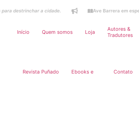
estrinchar a cidade.
Ave Barrera em especial do
Autores &
Início
Quem somos
Loja
Tradutores
Revista Puñado
Ebooks e
Contato