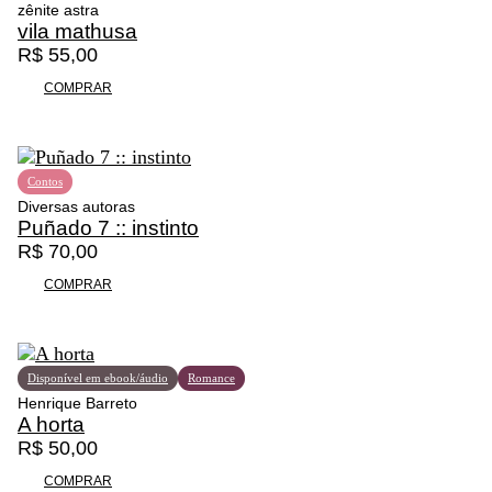
e
$
zênite astra
4
.
r
t
r
vila mathusa
3
i
u
a
1
R$
55,00
,
g
a
:
0
0
i
l
COMPRAR
R
0
0
n
é
$
,
.
a
:
0
l
R
1
0
e
$
Contos
2
.
r
Diversas autoras
5
a
8
Puñado 7 :: instinto
,
:
9
R$
70,00
0
R
,
0
COMPRAR
$
2
.
5
1
.
0
Disponível em ebook/áudio
Romance
5
Henrique Barreto
,
A horta
0
R$
50,00
0
.
COMPRAR