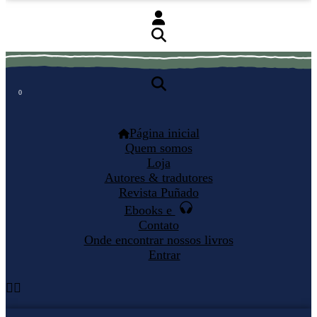
0
0
Página inicial
Quem somos
Loja
Autores & tradutores
Revista Puñado
Ebooks e
Contato
Onde encontrar nossos livros
Entrar