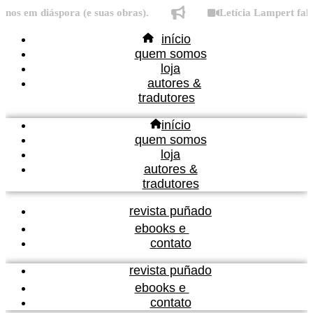
Ir
s em diáspora (e suas obras).
Letícia Lampert fala s
para
início
o
quem somos
conteúdo
loja
autores &
tradutores
início
quem somos
loja
autores &
tradutores
revista puñado
ebooks e
contato
revista puñado
ebooks e
contato