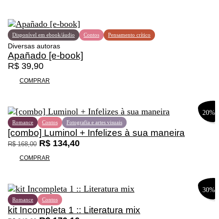
n
é
a
:
l
R
e
$
Disponível em ebook/áudio
Contos
Pensamento crítico
r
Diversas autoras
a
5
Apañado [e-book]
:
6
R$
39,90
R
,
COMPRAR
$
0
0
7
.
20%
0
Romance
Contos
Fotografia e artes visuais
,
[combo] Luminol + Infelizes à sua maneira
0
O
O
R$
134,40
R$
168,00
0
p
p
.
COMPRAR
r
r
e
e
ç
ç
30%
o
o
Romance
Contos
o
a
kit Incompleta 1 :: Literatura mix
r
t