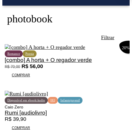
photobook
Filtrar
20%
Romance
Poesia
[combo] A horta + O regador verde
O
O
R$
56,00
R$
70,00
p
p
COMPRAR
r
r
Promoção
e
e
ç
ç
o
o
Disponível em ebook/áudio
HQ
Infantojuvenil
o
a
Caio Zero
r
t
Rumi [audiolivro]
i
u
R$
39,90
g
a
i
l
COMPRAR