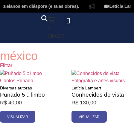
uelanos em diáspora (e suas obras).
Letícia Lampe
0
Página inicial
Quem somos
Autores & tradutores
Revista Puñado
Ebooks e
Onde encontrar nossos livros
Minha conta
R$
0,00
méxico
Filtrar
Esgotado
Esgotado
Contos
Puñado
Fotografia e artes visuais
Diversas autoras
Letícia Lampert
Puñado 5 :: limbo
Conhecidos de vista
R$
40,00
R$
130,00
VISUALIZAR
VISUALIZAR
Promoção