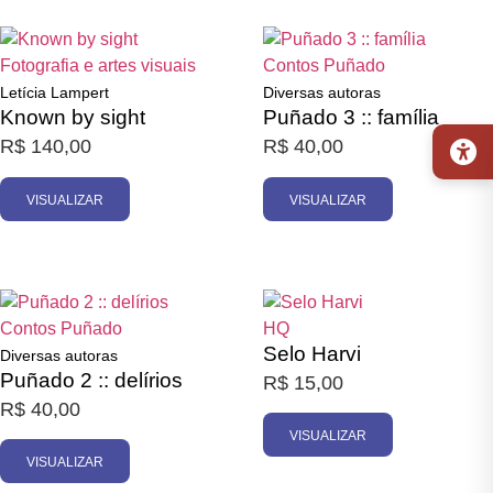
Esgotado
Esgotado
Fotografia e artes visuais
Contos
Puñado
Letícia Lampert
Diversas autoras
Known by sight
Puñado 3 :: família
R$
140,00
R$
40,00
VISUALIZAR
VISUALIZAR
Esgotado
Esgotado
Contos
Puñado
HQ
Selo Harvi
Diversas autoras
Puñado 2 :: delírios
R$
15,00
R$
40,00
VISUALIZAR
VISUALIZAR