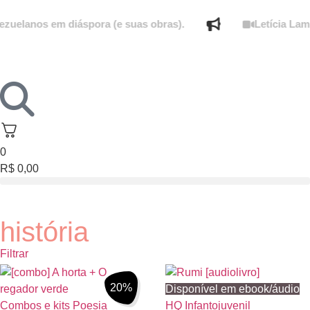
uelanos em diáspora (e suas obras).
Letícia Lampe
0
R$
0,00
história
Filtrar
20%
Disponível em ebook/áudio
Combos e kits
Poesia
HQ
Infantojuvenil