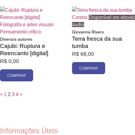
Contos
Disponível em ebook/
Fotografia e artes visuais
áudio
Pensamento crítico
Giovanna Rivero
Terra fresca da sua
Diversos autores
Cajubi: Ruptura e
tumba
Reencanto [digital]
R$
68,00
R$
0,00
COMPRAR
COMPRAR
<
1
2
3
4
>
Informações Úteis