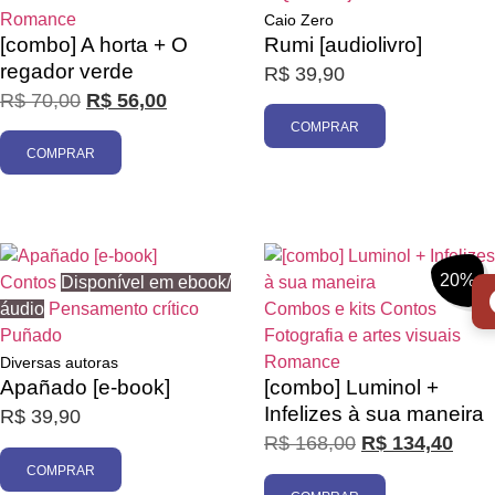
Romance
Caio Zero
[combo] A horta + O
Rumi [audiolivro]
regador verde
R$
39,90
R$
70,00
R$
56,00
Promoção
COMPRAR
COMPRAR
20%
Contos
Disponível em ebook/
áudio
Pensamento crítico
Combos e kits
Contos
Puñado
Fotografia e artes visuais
Romance
Diversas autoras
Apañado [e-book]
[combo] Luminol +
Infelizes à sua maneira
R$
39,90
R$
168,00
R$
134,40
COMPRAR