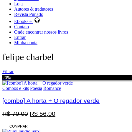
Loja
Autores & tradutores
Revista Puñado
Ebooks e
Contato
Onde encontrar nossos livros
Entrar
Minha conta
felipe charbel
Filtrar
20%
Combos e kits
Poesia
Romance
[combo] A horta + O regador verde
Promoção
O
O
R$
70,00
R$
56,00
preço
preço
original
atual
COMPRAR