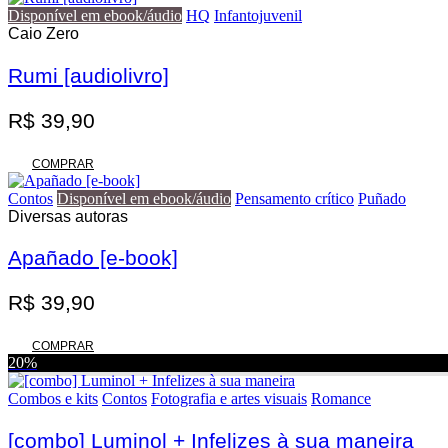
era:
é:
Disponível em ebook/áudio
HQ
Infantojuvenil
R$ 70,00.
R$ 56,00.
Caio Zero
Rumi [audiolivro]
R$
39,90
COMPRAR
Contos
Disponível em ebook/áudio
Pensamento crítico
Puñado
Diversas autoras
Apañado [e-book]
R$
39,90
COMPRAR
20%
Combos e kits
Contos
Fotografia e artes visuais
Romance
[combo] Luminol + Infelizes à sua maneira