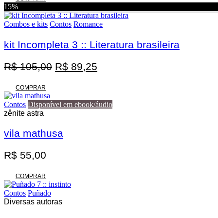
original
atual
15%
era:
é:
R$ 125,00.
R$ 100,00.
Combos e kits
Contos
Romance
kit Incompleta 3 :: Literatura brasileira
O
O
R$
105,00
R$
89,25
preço
preço
original
atual
COMPRAR
era:
é:
Contos
Disponível em ebook/áudio
R$ 105,00.
R$ 89,25.
zênite astra
vila mathusa
R$
55,00
COMPRAR
Contos
Puñado
Diversas autoras