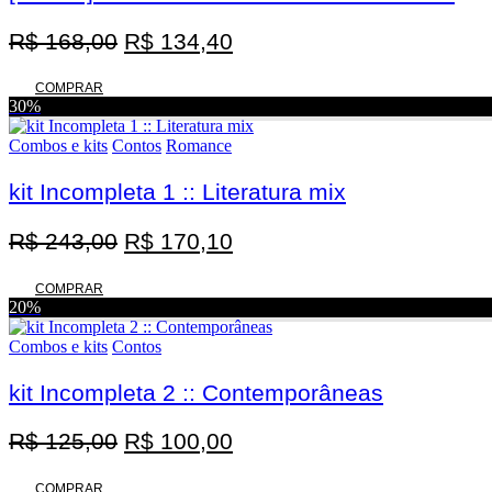
O
O
R$
168,00
R$
134,40
preço
preço
original
atual
COMPRAR
30%
era:
é:
R$ 168,00.
R$ 134,40.
Combos e kits
Contos
Romance
kit Incompleta 1 :: Literatura mix
O
O
R$
243,00
R$
170,10
preço
preço
original
atual
COMPRAR
20%
era:
é:
R$ 243,00.
R$ 170,10.
Combos e kits
Contos
kit Incompleta 2 :: Contemporâneas
O
O
R$
125,00
R$
100,00
preço
preço
COMPRAR