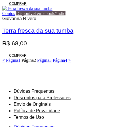
COMPRAR
Contos
Disponível em ebook/áudio
Giovanna Rivero
Terra fresca da sua tumba
R$
68,00
COMPRAR
<
Página
1
Página
2
Página
3
Página
4
>
Dúvidas Frequentes
Descontos para Professores
Envio de Originais
Política de Privacidade
Termos de Uso
Dúvidas Frequentes