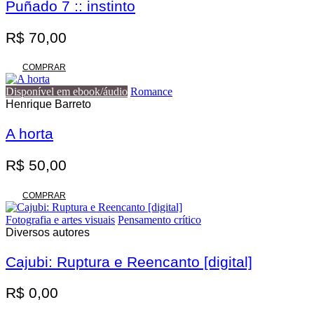
Puñado 7 :: instinto
R$
70,00
COMPRAR
Disponível em ebook/áudio
Romance
Henrique Barreto
A horta
R$
50,00
COMPRAR
Fotografia e artes visuais
Pensamento crítico
Diversos autores
Cajubi: Ruptura e Reencanto [digital]
R$
0,00