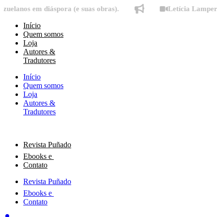
Ir
nos em diáspora (e suas obras).
Letícia Lampert fala
para
o
Início
conteúdo
Quem somos
Loja
Autores &
Tradutores
Início
Quem somos
Loja
Autores &
Tradutores
Revista Puñado
Ebooks e
Contato
Revista Puñado
Ebooks e
Contato