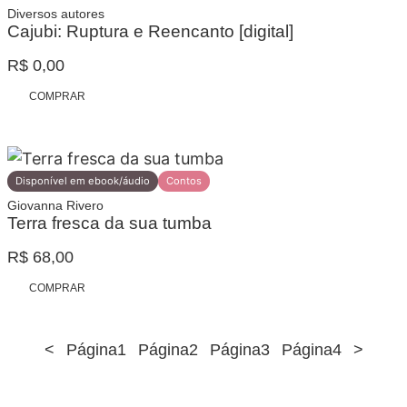
Diversos autores
Cajubi: Ruptura e Reencanto [digital]
R$
0,00
COMPRAR
Disponível em ebook/áudio
Contos
Giovanna Rivero
Terra fresca da sua tumba
R$
68,00
COMPRAR
<
Página
1
Página
2
Página
3
Página
4
>