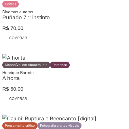
Contos
Diversas autoras
Puñado 7 :: instinto
R$
70,00
COMPRAR
Disponível em ebook/áudio
Romance
Henrique Barreto
A horta
R$
50,00
COMPRAR
Pensamento crítico
Fotografia e artes visuais