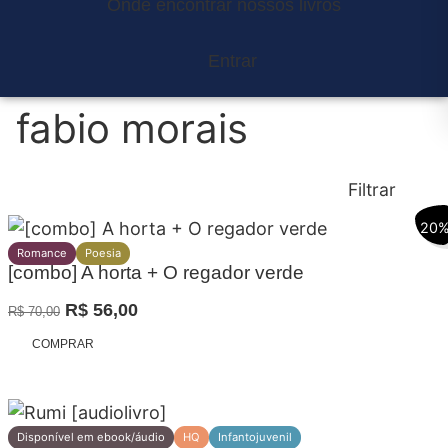
Onde encontrar nossos livros
Entrar
fabio morais
Filtrar
20
Romance
Poesia
[combo] A horta + O regador verde
O
O
R$
56,00
R$
70,00
preço
preço
Promoção
COMPRAR
original
atual
era:
é:
R$ 70,00.
R$ 56,00.
Disponível em ebook/áudio
HQ
Infantojuvenil