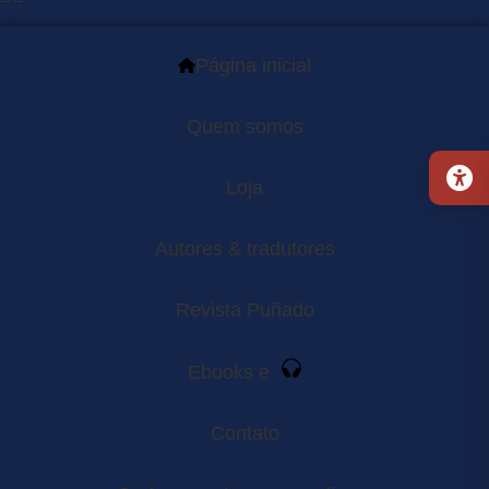
Página inicial
Quem somos
Loja
Autores & tradutores
Revista Puñado
Ebooks e
Contato