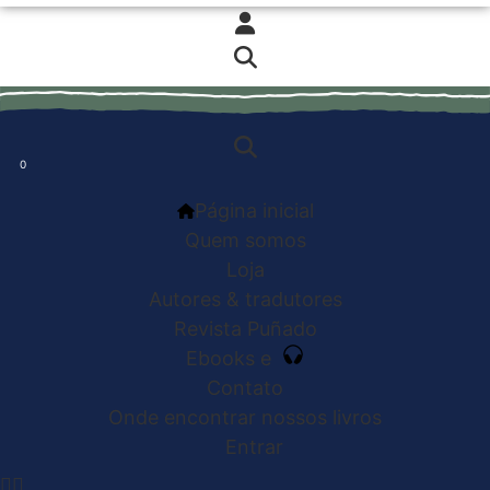
0
0
Página inicial
Quem somos
Loja
Autores & tradutores
Revista Puñado
Ebooks e
Contato
Onde encontrar nossos livros
Entrar