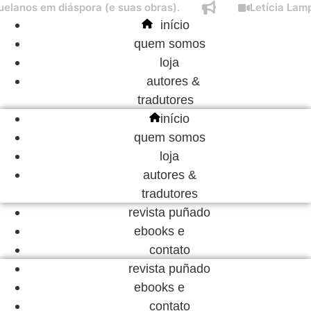
nos em diáspora (e suas obras).
Letícia Lampert
Ir
início
para
quem somos
o
loja
conteúdo
autores &
tradutores
início
quem somos
loja
autores &
tradutores
revista puñado
ebooks e
contato
revista puñado
ebooks e
contato