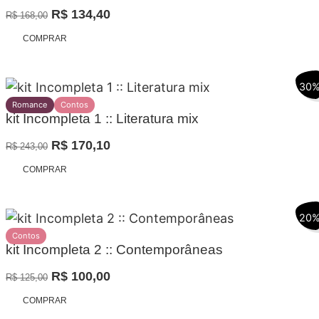
O
O
R$
134,40
R$
168,00
preço
preço
COMPRAR
original
atual
era:
é:
30
R$ 168,00.
R$ 134,40.
Romance
Contos
kit Incompleta 1 :: Literatura mix
O
O
R$
170,10
R$
243,00
preço
preço
COMPRAR
original
atual
era:
é:
20
R$ 243,00.
R$ 170,10.
Contos
kit Incompleta 2 :: Contemporâneas
O
O
R$
100,00
R$
125,00
preço
preço
COMPRAR
original
atual