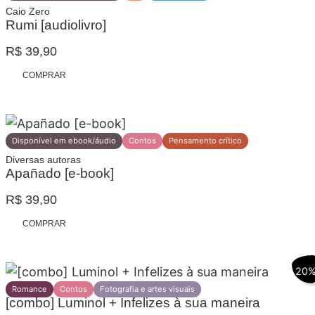
Caio Zero
Rumi [audiolivro]
R$
39,90
COMPRAR
Disponível em ebook/áudio
Contos
Pensamento crítico
Diversas autoras
Apañado [e-book]
R$
39,90
COMPRAR
20
Romance
Contos
Fotografia e artes visuais
[combo] Luminol + Infelizes à sua maneira