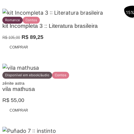
era:
é:
15
R$ 125,00.
R$ 100,00.
Romance
Contos
kit Incompleta 3 :: Literatura brasileira
O
O
R$
89,25
R$
105,00
preço
preço
COMPRAR
original
atual
era:
é:
R$ 105,00.
R$ 89,25.
Disponível em ebook/áudio
Contos
zênite astra
vila mathusa
R$
55,00
COMPRAR