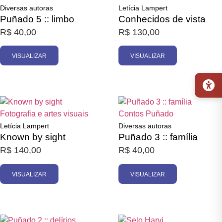
Diversas autoras
Letícia Lampert
Puñado 5 :: limbo
Conhecidos de vista
R$
40,00
R$
130,00
VISUALIZAR
VISUALIZAR
Promoção
Esgotado
Esgotado
Fotografia e artes visuais
Contos
Puñado
Letícia Lampert
Diversas autoras
Known by sight
Puñado 3 :: família
R$
140,00
R$
40,00
VISUALIZAR
VISUALIZAR
Esgotado
Esgotado