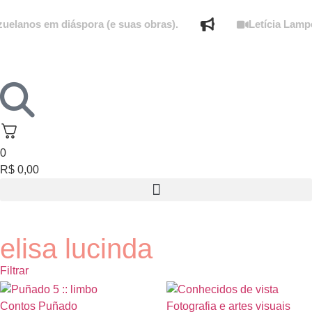
elanos em diáspora (e suas obras).
Letícia Lamper
0
R$
0,00
elisa lucinda
Filtrar
Esgotado
Esgotado
Contos
Puñado
Fotografia e artes visuais