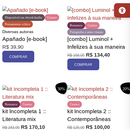
20%
Disponível em ebook/áudio
Contos
Pensamento crítico
Romance
Contos
Diversas autoras
Fotografia e artes visuais
Apañado [e-book]
[combo] Luminol +
Infelizes à sua maneira
R$
39,90
R$
134,40
R$
168,00
COMPRAR
COMPRAR
30%
20%
Romance
Contos
Contos
kit Incompleta 1 ::
kit Incompleta 2 ::
Literatura mix
Contemporâneas
R$
170,10
R$
100,00
R$
243,00
R$
125,00