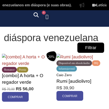
enezuelanos em diáspora (e suas obras).
Letícia L
0
Quem somos
Autores & tradutores
Revista Puñado
Ebooks e
Onde encontrar nossos livros
Página inicial
diáspora venezuelana
Filtrar
20%
Disponível em ebook/áudio
HQ
Infantojuvenil
Romance
Poesia
[combo] A horta + O
Caio Zero
Rumi [audiolivro]
regador verde
Promoção
R$
39,90
R$
56,00
R$
70,00
COMPRAR
COMPRAR