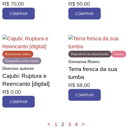
R$
70,00
R$
50,00
COMPRAR
COMPRAR
Pensamento crítico
Disponível em ebook/áudio
Contos
Fotografia e artes visuais
Giovanna Rivero
Diversos autores
Terra fresca da sua
Cajubi: Ruptura e
tumba
Reencanto [digital]
R$
68,00
R$
0,00
COMPRAR
COMPRAR
<
1
2
3
4
>