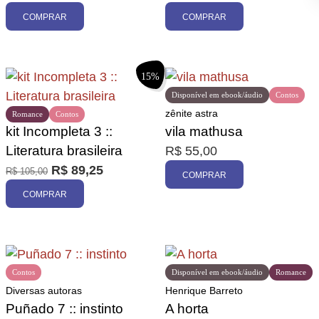
COMPRAR
COMPRAR
15%
Disponível em ebook/áudio
Contos
zênite astra
Romance
Contos
kit Incompleta 3 ::
vila mathusa
Literatura brasileira
R$
55,00
R$
89,25
R$
105,00
COMPRAR
COMPRAR
Contos
Disponível em ebook/áudio
Romance
Diversas autoras
Henrique Barreto
Puñado 7 :: instinto
A horta