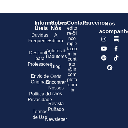
Informações
Sobre
Contato
Parceiros
Nos
Úteis
Nós
edito
acompanh
ra@i
Dúvidas
A
nco
Frequentes
Editora
mple
ta.co
Autores &
Descontos
m.br
Tradutores
para
cont
Professores
ato
Blog
@in
com
Envio de
Onde
pleta
Originais
Encontrar
.com
Nossos
.br
Livros
Política de
Privacidade
Revista
Puñado
Termos
de Uso
Newsletter