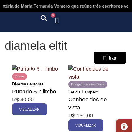
téria de Maria Fernanda Vomero que reúne três escritores vene
0
Quem somos
Autores & tradutores
Revista Puñado
Ebooks e
Onde encontrar nossos livros
Página inicial
diamela eltit
Filtrar
Contos
Diversas autoras
Fotografia e artes visuais
Puñado 5 :: limbo
Letícia Lampert
Conhecidos de
R$
40,00
Promoção
vista
VISUALIZAR
R$
130,00
VISUALIZAR