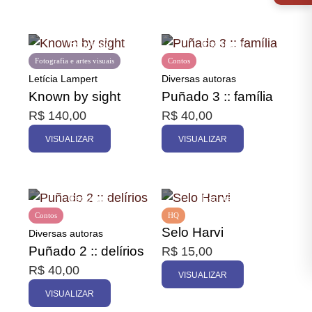
Fotografia e artes visuais
Contos
Letícia Lampert
Diversas autoras
Known by sight
Puñado 3 :: família
R$
140,00
R$
40,00
VISUALIZAR
VISUALIZAR
Contos
HQ
Selo Harvi
Diversas autoras
Puñado 2 :: delírios
R$
15,00
R$
40,00
VISUALIZAR
VISUALIZAR