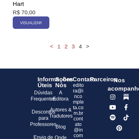
Hart
R$
70,00
VISUALIZAR
<
1
2
3
4
>
Informações
Sobre
Contato
Parceiros
Nos
Úteis
Nós
edito
acompanh
ra@i
Dúvidas
A
nco
Frequentes
Editora
mple
ta.co
Autores &
Descontos
m.br
Tradutores
para
cont
Professores
ato
Blog
@in
com
Envio de
Onde