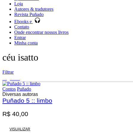
Loja
Autores & tradutores
Revista Puñado
Ebooks e
Contato
Onde encontrar nossos livros
Entrar
Minha conta
céu isatto
Filtrar
Esgotado
Contos
Puñado
Diversas autoras
Puñado 5 :: limbo
Promoção
R$
40,00
VISUALIZAR