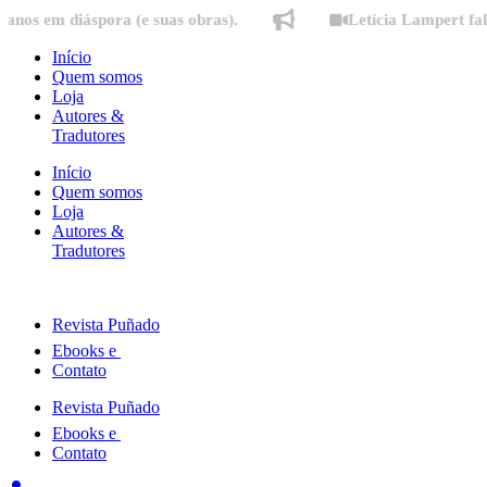
Ir
 diáspora (e suas obras).
Letícia Lampert fala sobre
para
o
Início
conteúdo
Quem somos
Loja
Autores &
Tradutores
Início
Quem somos
Loja
Autores &
Tradutores
Revista Puñado
Ebooks e
Contato
Revista Puñado
Ebooks e
Contato