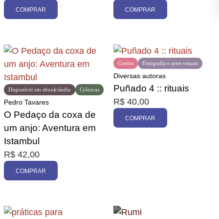
COMPRAR
COMPRAR
Contos
Fotografia e artes visuais
Diversas autoras
Puñado 4 :: rituais
Disponível em ebook/áudio
Crônicas
R$
40,00
Pedro Tavares
O Pedaço da coxa de
COMPRAR
um anjo: Aventura em
Istambul
R$
42,00
COMPRAR