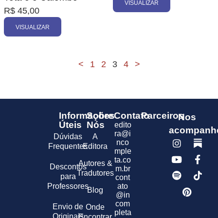
VISUALIZAR
R$
45,00
VISUALIZAR
<
1
2
3
4
>
Informações
Sobre
Contato
Parceiros
Nos
Úteis
Nós
edito
acompanh
ra@i
Dúvidas
A
nco
Frequentes
Editora
mple
ta.co
Autores &
Descontos
m.br
Tradutores
para
cont
Professores
ato
Blog
@in
com
Envio de
Onde
pleta
Originais
Encontrar