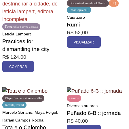
Disponível em ebook/áudio
HQ
Infantojuvenil
Caio Zero
Rumi
Fotografia e artes visuais
R$
52,00
Letícia Lampert
Practices for
VISUALIZAR
dismantling the city
R$
124,00
COMPRAR
Disponível em ebook/áudio
Contos
Infantojuvenil
Diversas autoras
Marcelo Soriano, Maya Foigel,
Puñado 6-B :: jornada
Rafael Campos Rocha
R$
40,00
Tota e o Calombo