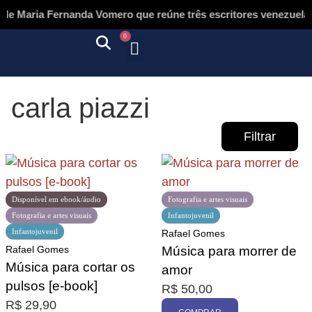
e Maria Fernanda Vomero que reúne três escritores venezuelano
0
Quem somos
Autores & tradutores
Revista Puñado
Ebooks e
Onde encontrar nossos livros
Página inicial
carla piazzi
Filtrar
Disponível em ebook/áudio
Fotografia e artes visuais
Fotografia e artes visuais
Infantojuvenil
Infantojuvenil
Rafael Gomes
Promoção
Rafael Gomes
Música para morrer de
Música para cortar os
amor
pulsos [e-book]
R$
50,00
R$
29,90