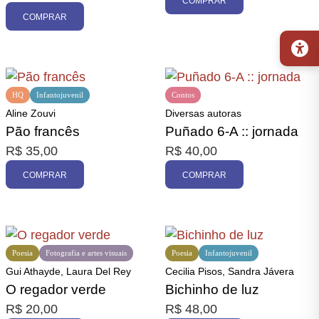
COMPRAR
COMPRAR
HQ
Infantojuvenil
Contos
Aline Zouvi
Diversas autoras
Pão francês
Puñado 6-A :: jornada
R$
35,00
R$
40,00
COMPRAR
COMPRAR
Poesia
Fotografia e artes visuais
Poesia
Infantojuvenil
Gui Athayde, Laura Del Rey
Cecilia Pisos, Sandra Jávera
O regador verde
Bichinho de luz
R$
20,00
R$
48,00